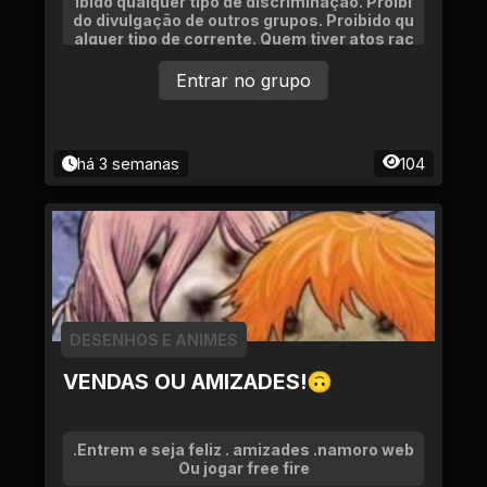
ibido qualquer tipo de discriminação. Proibi
do divulgação de outros grupos. Proibido qu
alquer tipo de corrente. Quem tiver atos rac
istas, vai ser removido, sem direito de defe
sa. Seja um membro ativo, pois se ficar na
Entrar no grupo
moita será removido. Proibido invadir o pv s
em autorização. Proibido discussões. Faça
m vendas, rolos e negócios, sejam bem vin
dos e se divirtam. Qualquer dúvida falar co
há 3 semanas
104
m um dos administradores.
DESENHOS E ANIMES
VENDAS OU AMIZADES!🙃
.Entrem e seja feliz . amizades .namoro web
Ou jogar free fire