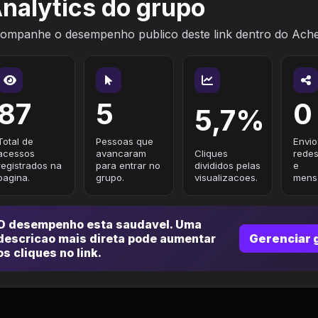
nalytics do grupo
ompanhe o desempenho publico deste link dentro do Ach
87
5
0
5,7%
Total de
Pessoas que
Envio
acessos
avancaram
Cliques
redes
registrados na
para entrar no
divididos pelas
e
pagina.
grupo.
visualizacoes.
mensa
O desempenho esta saudavel. Uma
descricao mais direta pode aumentar
Gerenciar 
os cliques no link.