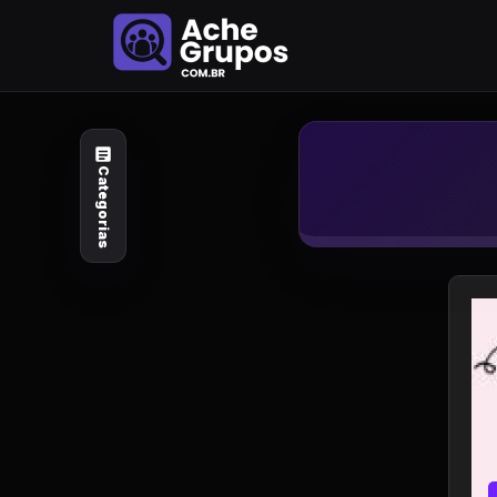
Categorias
Explore por
assunto
Categorias
Animais e Natureza
Arte e Design
Auto e Motocicleta
Beleza e Cuidado
Celebridades e Estilo
de Vida