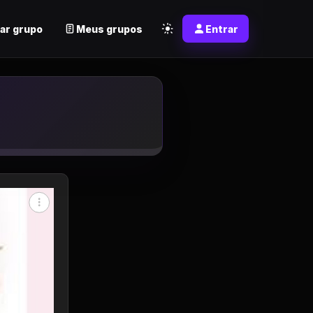
ar grupo
Meus grupos
Entrar
app