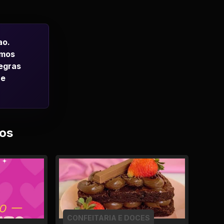
ao.
emos
regras
 e
os
CONFEITARIA E DOCES