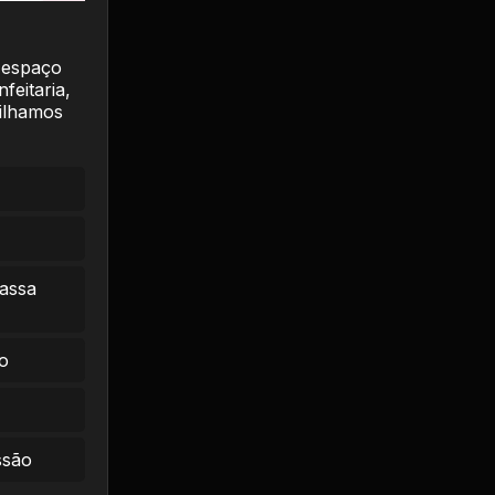
 espaço
feitaria,
tilhamos
massa
o
ssão