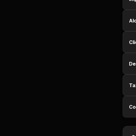
Jurisprudência
Al
Línguas Estrangeiras
Livros, Audiolivros e
Cl
Podcasts
Motivação e
De
Autodesenvolvimento
Música
Ta
Negócios e Startups
Co
Notícias e Mídia
Outro