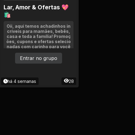
Lar, Amor & Ofertas 💖
🛍
Oii, aqui temos achadinhos in
críveis para mamães, bebês,
casa e toda a família! Promoç
ões, cupons e ofertas selecio
nadas com carinho para você
economizar todos os dias. 💖
Entrar no grupo
há 4 semanas
28