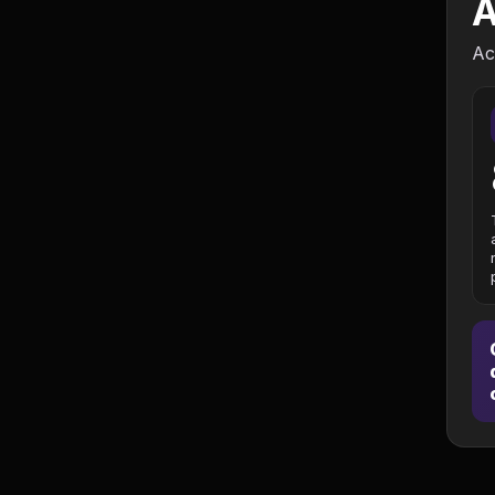
A
Política
Ac
Profissões
Relacionamentos e
Amizades
Religião e
Espiritualidade
Saúde e Medicina
Social
Tecnologias da
Internet