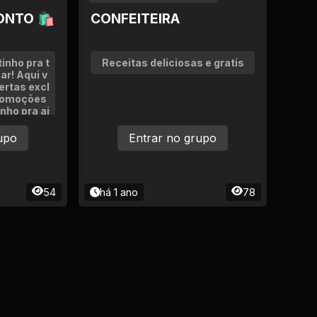
ONTO 🛍
CONFEITEIRA
inho pra t
Receitas deliciosas e gratis
ar! Aqui v
ertas excl
promoções
nho pra aj
izar todo
que à vonta
upo
Entrar no grupo
 as novid
je aparece
perfeito p
notificaçõ
54
há 1 ano
78
sta silen
r quando q
inha nas o
zer alguém
artilhar o
://chat.wh
2PDrmj9e
te cada o
ua! 💌