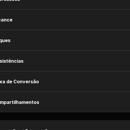
cance
iques
sistências
xa de Conversão
mpartilhamentos