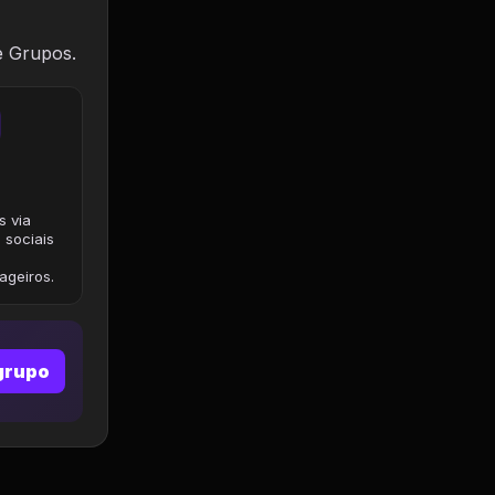
e Grupos.
s via
 sociais
geiros.
grupo