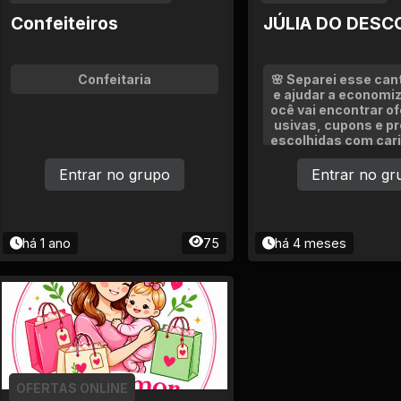
Confeiteiros
JÚLIA DO DESC
Confeitaria
🌸 Separei esse cant
e ajudar a economiz
ocê vai encontrar of
usivas, cupons e 
escolhidas com cari
udar você a econom
s os dias. 🛍️✨ ⭐️ Fi
Entrar no grupo
Entrar no gr
de para acompanhar
ades! <3 Vai que ho
aquele descontinho 
ra você?🌷 🔔 Se as 
há 1 ano
75
há 4 meses
es incomodarem, ba
ciar o grupo e volta
uiser dar uma olhad
fertas! 💞 Quer tra
especial? É só comp
link do grupo: https
atsapp.com/CuObk
qSmAWCpoi Aprovei
ferta, a casa é s
OFERTAS ONLINE