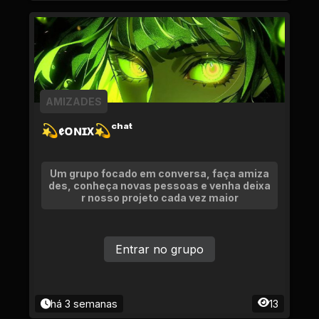
AMIZADES
💫𝖊ᴏɴɪx💫ᶜʰᵃᵗ
Um grupo focado em conversa, faça amiza
des, conheça novas pessoas e venha deixa
r nosso projeto cada vez maior
Entrar no grupo
há 3 semanas
13