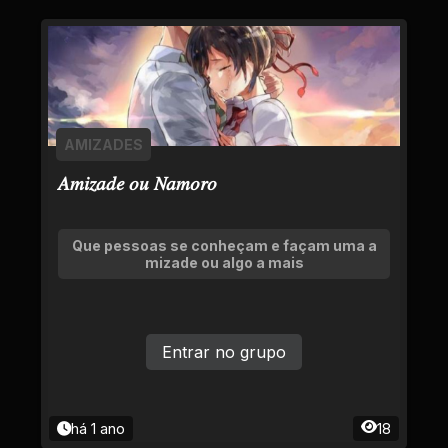
AMIZADES
𝐴𝑚𝑖𝑧𝑎𝑑𝑒 𝑜𝑢 𝑁𝑎𝑚𝑜𝑟𝑜
Que pessoas se conheçam e façam uma a
mizade ou algo a mais
Entrar no grupo
há 1 ano
18