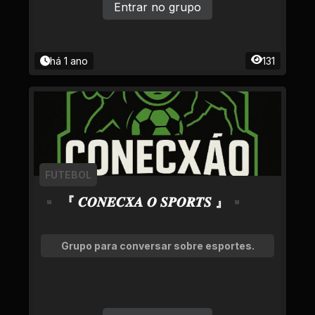
Entrar no grupo
há 1 ano
131
FUTEBOL
▪ 『 𝑪𝑶𝑵𝑬𝑪𝑿𝑨 𝑶 𝑺𝑷𝑶𝑹𝑻𝑺 』▪
Grupo para conversar sobre esportes.