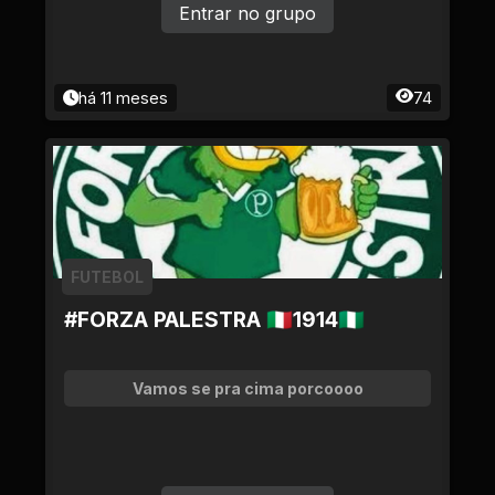
Entrar no grupo
há 11 meses
74
FUTEBOL
#FORZA PALESTRA 🇮🇹1914🇳🇬
Vamos se pra cima porcoooo