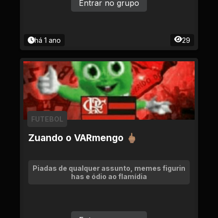
Entrar no grupo
há 1 ano
29
FUTEBOL
Zuando o VARmengo 🖕🏽
Piadas de qualquer assunto, memes figurin
has e ódio ao flamídia