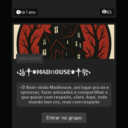
há 1 ano
65
AMIZADES
꧁༒☬𝕄𝔸𝔻ℍ𝕆𝕌𝕊𝔼☬༒꧂
-()! Bem-vindo Madhouse, um lugar pra se e
xpressar, fazer amizades e compartilhar o
que quiser com respeito, claro. Aqui, todo
mundo tem voz, mas com respeito
Entrar no grupo