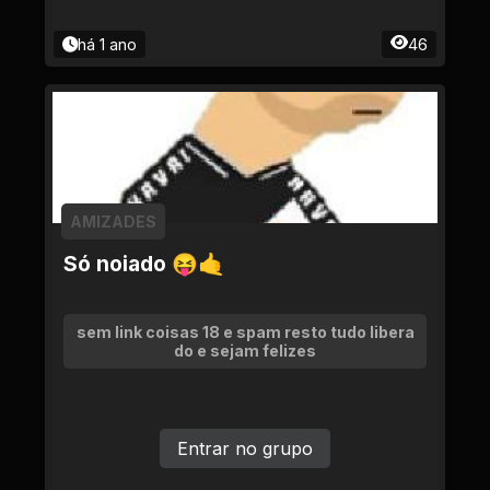
há 1 ano
46
AMIZADES
Só noiado 😝🤙
sem link coisas 18 e spam resto tudo libera
do e sejam felizes
Entrar no grupo