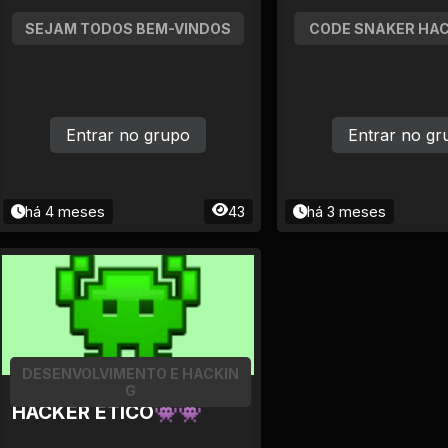
SEJAM TODOS BEM-VINDOS
CODE SNAKER HAC
Entrar no grupo
Entrar no gr
há 4 meses
43
há 3 meses
DESENVOLVIMENTO E HACKIN
G
HACKER ETICO👾👾