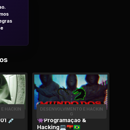
ao.
emos
regras
 e
os
 E HACKIN
DESENVOLVIMENTO E HACKIN
G
01 💉
👾Programação &
Hacking💻🇦🇴🇧🇷