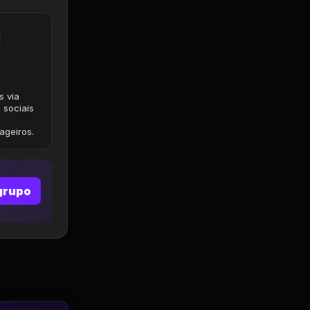
s via
 sociais
geiros.
grupo