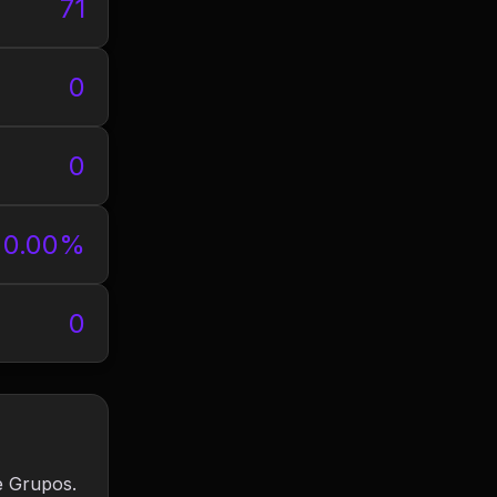
71
0
0
0.00%
0
e Grupos.