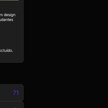
m design
udantes
xcluído.
71