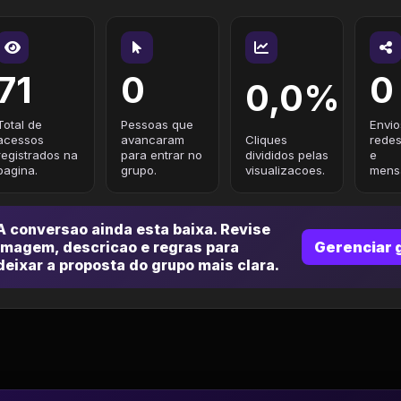
71
0
0
0,0%
Total de
Pessoas que
Envio
acessos
avancaram
Cliques
redes
registrados na
para entrar no
divididos pelas
e
pagina.
grupo.
visualizacoes.
mensa
A conversao ainda esta baixa. Revise
imagem, descricao e regras para
Gerenciar 
deixar a proposta do grupo mais clara.