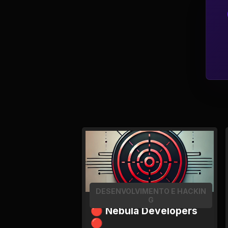
Política
Profissões
Relacionamentos e
Amizades
Religião e
Espiritualidade
Saúde e Medicina
Social
DESENVOLVIMENTO E HACKIN
Tecnologias da
G
Internet
🔴 Nebula Developers
🔴