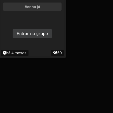
Venha já
Entrar no grupo
há 4 meses
50