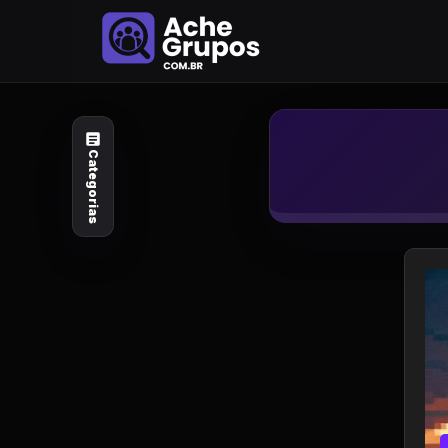
Categorias
Explore por
assunto
Categorias
Animais e Natureza
Arte e Design
Auto e Motocicleta
Beleza e Cuidado
Celebridades e Estilo
de Vida