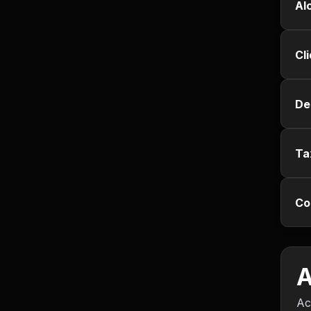
Empregos e Vagas
Al
Entretenimento
Cl
Esporte
De
Fitness
Hobbies e Lazer
Ta
Humor e Memes
Co
Imobiliária
Investimentos
A
Jogos de Vídeo
Ac