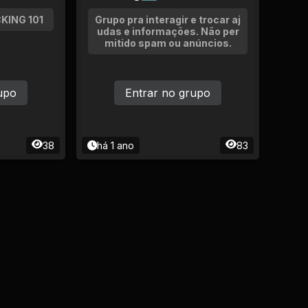
KING 101
Grupo pra interagir e trocar aj
udas e informações. Não per
mitido spam ou anúncios.
upo
Entrar no grupo
38
há 1 ano
83