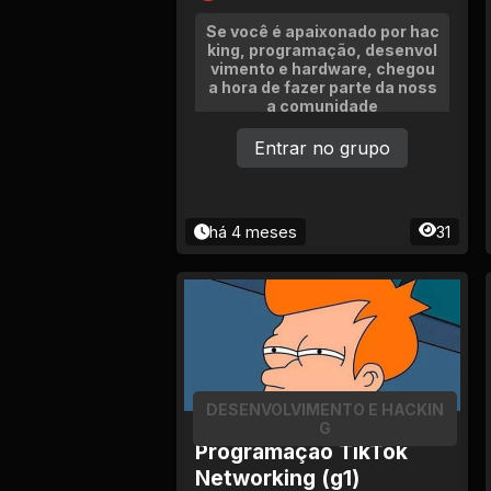
Tv
Se você é apaixonado por hac
king, programação, desenvol
Viagem e Turismo
vimento e hardware, chegou
a hora de fazer parte da noss
a comunidade
Adulto (+18)
Entrar no grupo
há 4 meses
31
DESENVOLVIMENTO E HACKIN
G
Programação TikTok
Networking (g1)