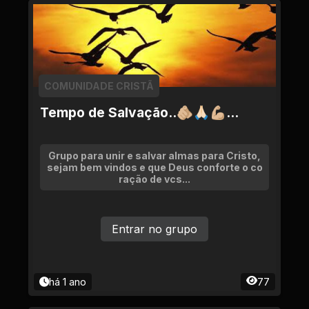
COMUNIDADE CRISTÃ
Tempo de Salvação..🫵🏼🙏🏻💪🏼...
Grupo para unir e salvar almas para Cristo,
sejam bem vindos e que Deus conforte o co
ração de vcs...
Entrar no grupo
há 1 ano
77