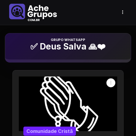
Grupo de Whatsapp
✅ Deus Salva 🙏❤️
Comunidade Cristã