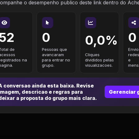
ompanhe o desempenho publico deste link dentro do Ach
52
0
0
0,0%
Total de
Pessoas que
Envio
acessos
avancaram
Cliques
redes
registrados na
para entrar no
divididos pelas
e
pagina.
grupo.
visualizacoes.
mensa
A conversao ainda esta baixa. Revise
imagem, descricao e regras para
Gerenciar 
deixar a proposta do grupo mais clara.