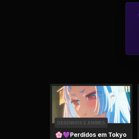
Tv
Viagem e Turismo
Adulto (+18)
DESENHOS E ANIMES
🌸💜Perdidos em Tokyo