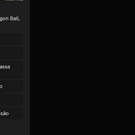
gon Ball,
massa
o
ssão