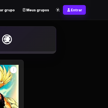
ar grupo
Meus grupos
Entrar
 ㊝