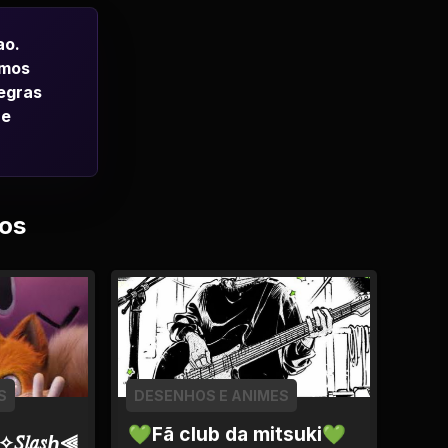
ao.
emos
regras
 e
os
S
DESENHOS E ANIMES
💚Fã club da mitsuki💚
✧𝑆𝑙𝑎𝑠ℎ⫷