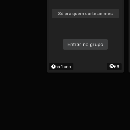
Só pra quem curte animes
Entrar no grupo
há 1 ano
66