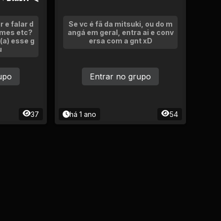
r e falar d
Se vc é fã da mitsuki, ou do m
lmes etc?
angá em geral, entra ai e conv
 (a) esse g
ersa com a gnt xD
u
upo
Entrar no grupo
37
há 1 ano
54