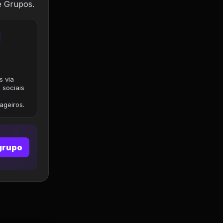
e Grupos.
s via
 sociais
geiros.
grupo