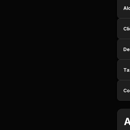
Jurisprudência
Al
Línguas Estrangeiras
Cl
Livros, Audiolivros e
Podcasts
De
Motivação e
Autodesenvolvimento
Ta
Música
Co
Negócios e Startups
Notícias e Mídia
A
Outro