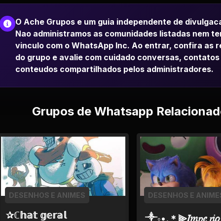
O Ache Grupos e um guia independente de divulgac
Nao administramos as comunidades listadas nem t
vinculo com o WhatsApp Inc. Ao entrar, confira as 
do grupo e avalie com cuidado conversas, contatos
conteudos compartilhados pelos administradores.
Grupos de Whatsapp Relacionad
DESENHOS E ANIMES
DESENHOS E ANIME
✰ℂ𝕙𝕒𝕥 𝕘𝕖𝕣𝕒𝕝
༒◦•.＊⫸𝐼𝑚𝑝𝑒 𝑟𝑖𝑜