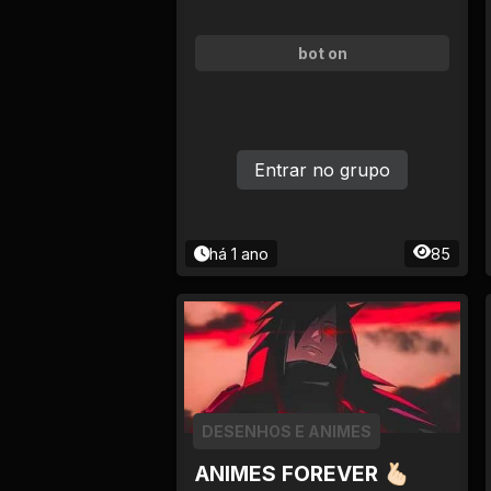
bot on
Entrar no grupo
há 1 ano
85
DESENHOS E ANIMES
ANIMES FOREVER 🫰🏻