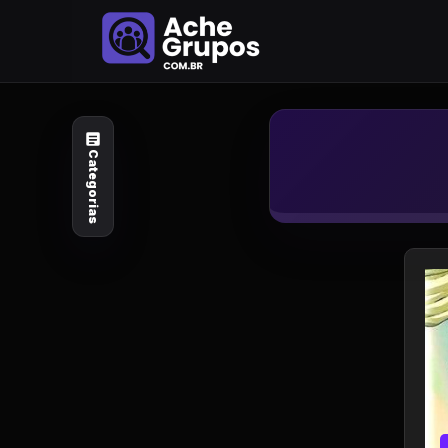
Categorias
Explore por
assunto
Categorias
Animais e Natureza
Arte e Design
Auto e Motocicleta
Beleza e Cuidado
Celebridades e Estilo
de Vida