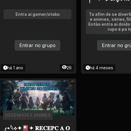
＊.•˚༒
Entra aí gamer/otaku
Ta afim de se diverti
e animes, séries,fi
Então entra ai doido
rupo é pa t
Entrar no grupo
Entrar no gr
há 1 ano
26
há 4 meses
DESENHOS E ANIMES
╭⋆𓆩⟡✦🎴✦ 𝐑𝐄𝐂𝐄𝐏𝐂 𝐀 𝐎