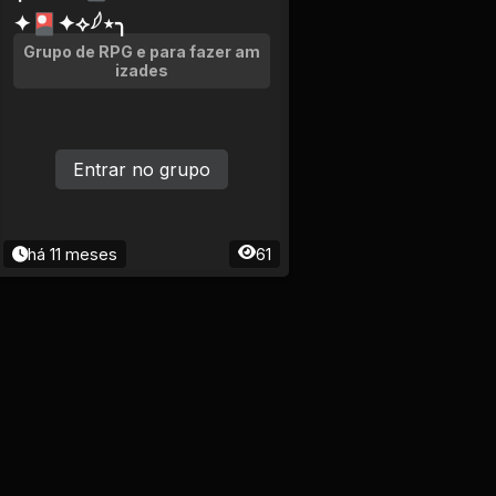
✦🎴✦⟡𓆪⋆╮
Grupo de RPG e para fazer am
izades
Entrar no grupo
há 11 meses
61