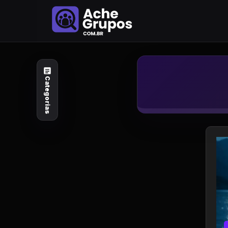
Categorias
Explore por
assunto
Categorias
Animais e Natureza
Arte e Design
Auto e Motocicleta
Beleza e Cuidado
Celebridades e Estilo
de Vida