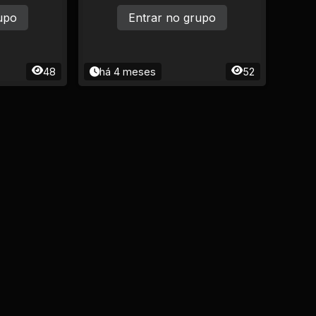
upo
Entrar no grupo
48
há 4 meses
52