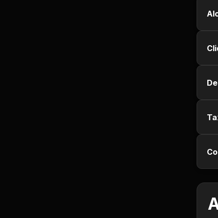
Jurisprudência
Al
Línguas Estrangeiras
Cl
Livros, Audiolivros e
Podcasts
De
Motivação e
Autodesenvolvimento
Ta
Música
Co
Negócios e Startups
Notícias e Mídia
A
Outro