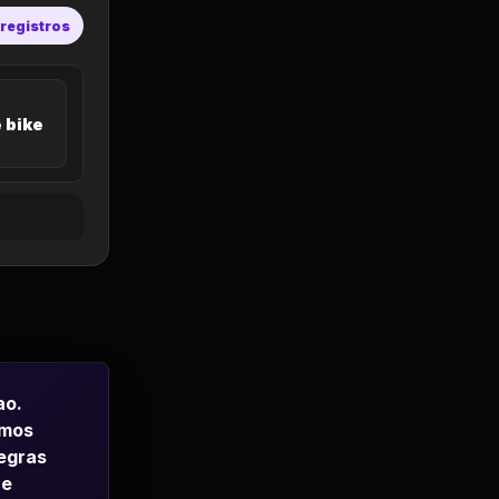
 registros
 bike
ao.
emos
regras
 e