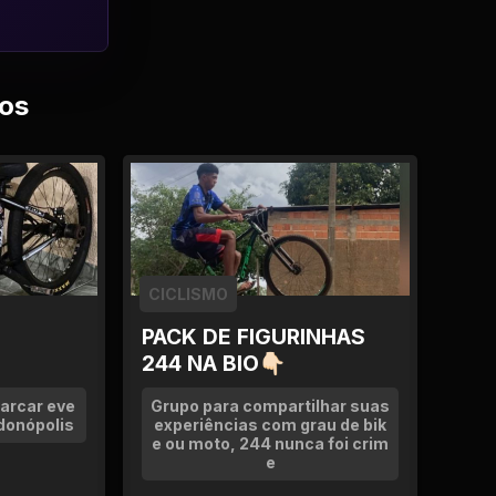
os
CICLISMO
PACK DE FIGURINHAS
244 NA BIO👇🏻
arcar eve
Grupo para compartilhar suas
donópolis
experiências com grau de bik
e ou moto, 244 nunca foi crim
e