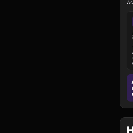
Ac
Política
Profissões
Relacionamentos e
Amizades
Religião e
Espiritualidade
Saúde e Medicina
Social
Tecnologias da
Internet
H