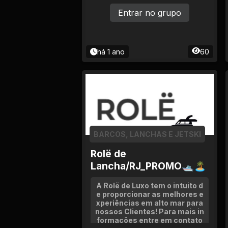
Entrar no grupo
há 1 ano
60
BARCOS, LANCHAS E JETSKI
Rolë de
Lancha/RJ_PROMO🛥🏝
A Rolë de Luxo tem o intuito d
e proporcionar as melhores e
xperiências em alto mar para
nossos Clientes! Para mais in
formações entre em contato