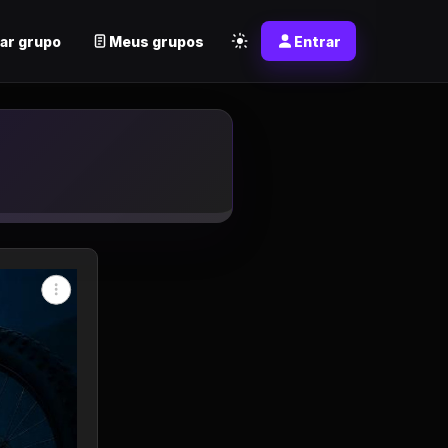
ar grupo
Meus grupos
Entrar
pp