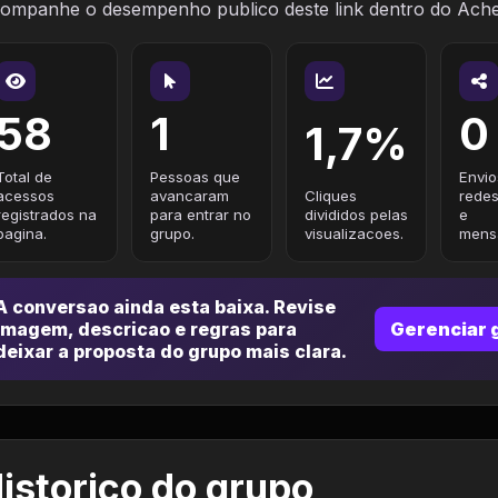
ompanhe o desempenho publico deste link dentro do Ach
58
1
0
1,7%
Total de
Pessoas que
Envio
acessos
avancaram
Cliques
redes
registrados na
para entrar no
divididos pelas
e
pagina.
grupo.
visualizacoes.
mensa
A conversao ainda esta baixa. Revise
imagem, descricao e regras para
Gerenciar 
deixar a proposta do grupo mais clara.
istorico do grupo