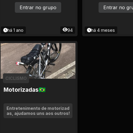
Entrar no grupo
Entrar no gr
há 1 ano
94
há 4 meses
CICLISMO
Motorizadas🇧🇷
Entretenimento de motorizad
as, ajudamos uns aos outros!