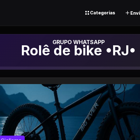
Categorias
Envi
Grupo de Whatsa
Rolê de bike •RJ•