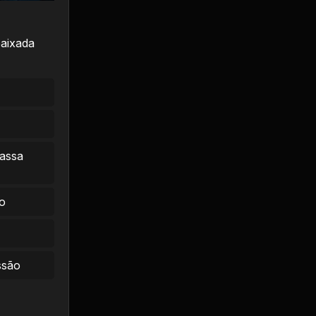
baixada
massa
o
ssão