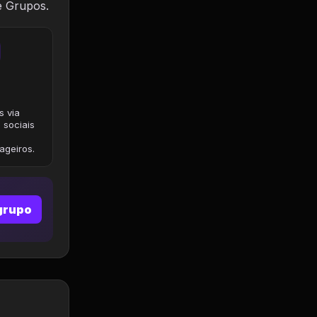
e Grupos.
s via
 sociais
geiros.
grupo