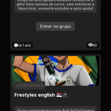
glês! Sem vendas de curso, sem mentiras e
hipocrisia, somente estudos e auto ajuda!
Entrar no grupo
há 1 ano
80
JOGOS MOBILE
Frestyles english 🇷🇸🥷🏽
Grupo somente pra jogar 4v4 2v2 1v1 guerra