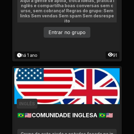
Aqui a gente se apoia, troca ideias, pratica i
nglês e compartilha boas conversas sem c
urso, sem cobrança! Regras do grupo: Sem
links Sem vendas Sem spam Sem desrespe
ito
Entrar no grupo
há 1 ano
91
INGLÊS
🇧🇷🇺🇸COMUNIDADE INGLESA 🇧🇷🇺🇸
Grupo de auto ajuda e estudos focado no in