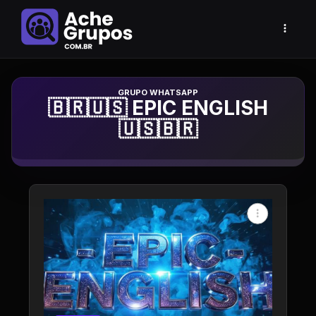
Grupo de Whatsapp
🇧🇷🇺🇸 EPIC ENGLISH
🇺🇸🇧🇷