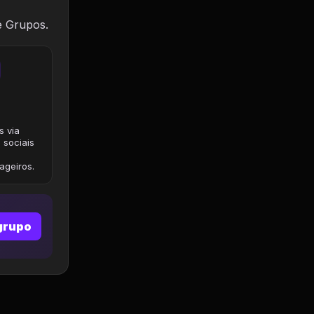
e Grupos.
s via
 sociais
geiros.
grupo