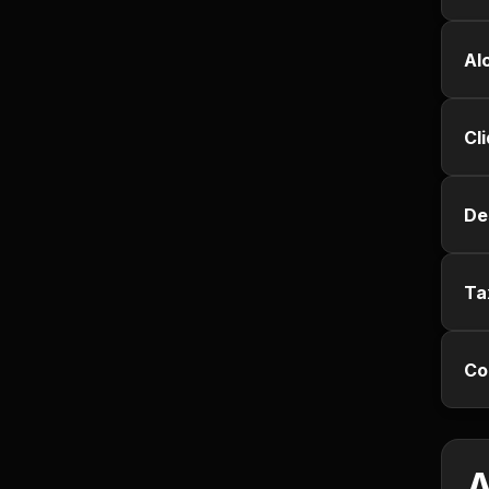
Jurisprudência
Al
Línguas Estrangeiras
Cl
Livros, Audiolivros e
Podcasts
De
Motivação e
Autodesenvolvimento
Ta
Música
Negócios e Startups
Co
Notícias e Mídia
Outro
A