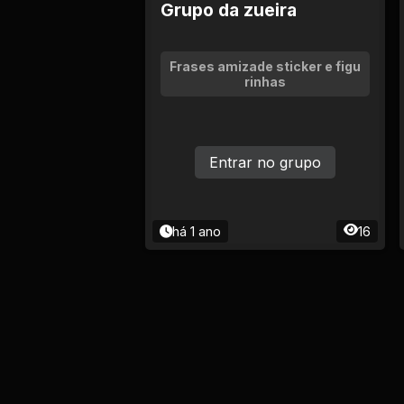
Grupo da zueira
Frases amizade sticker e figu
rinhas
Entrar no grupo
há 1 ano
16