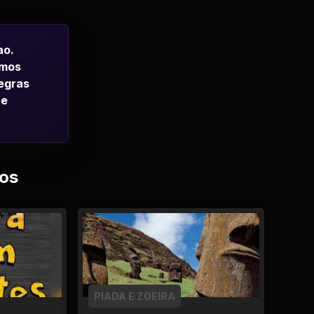
ao.
emos
regras
 e
os
PIADA E ZOEIRA