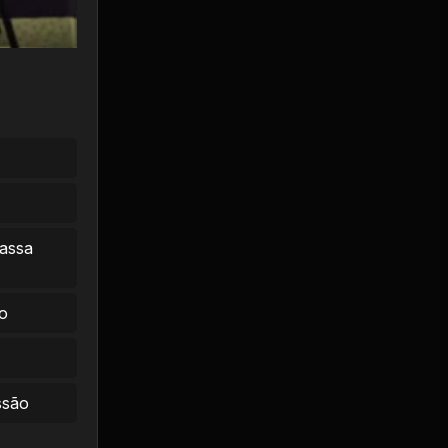
massa
o
ssão