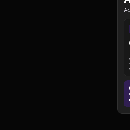
Política
Ac
Profissões
Relacionamentos e
Amizades
Religião e
Espiritualidade
Saúde e Medicina
Social
Tecnologias da
Internet