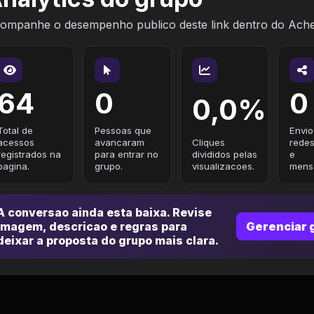
ompanhe o desempenho publico deste link dentro do Ach
64
0
0
0,0%
Total de
Pessoas que
Envio
acessos
avancaram
Cliques
redes
registrados na
para entrar no
divididos pelas
e
pagina.
grupo.
visualizacoes.
mensa
A conversao ainda esta baixa. Revise
imagem, descricao e regras para
Gerenciar 
deixar a proposta do grupo mais clara.