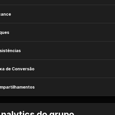
cance
iques
sistências
xa de Conversão
mpartilhamentos
nalytics do grupo