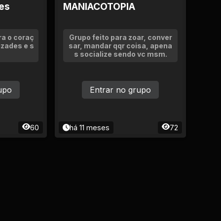
tes
MANIACOTOPIA
ra o coraç
Grupo feito para zoar, conver
zades e s
sar, mandar qqr coisa, apena
s socialize sendo vc msm.
upo
Entrar no grupo
60
há 11 meses
72