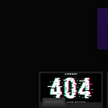
Tv
Viagem e Turismo
Adulto (+18)
AMIZADES