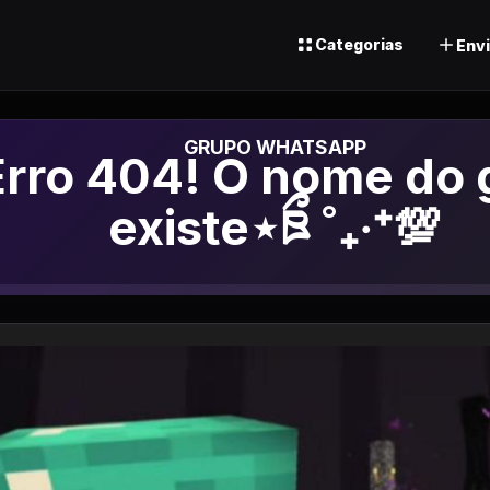
Categorias
Envi
de Whatsapp
ི⋆Erro 404! O nome do
existe⋆ཋྀ ˚₊‧⁺💯