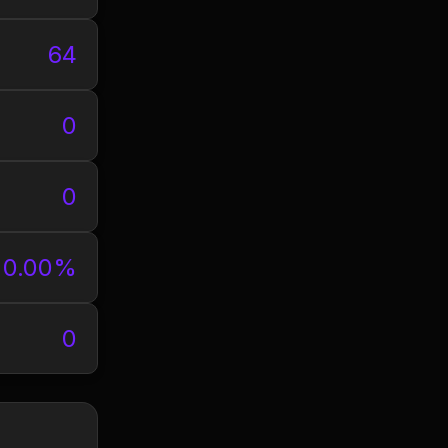
64
0
0
0.00%
0