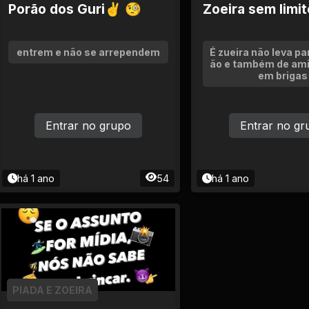
Porão dos Guri✌ 🧐
Zoeira sem limi
entrem e não se arrependem
É zueira não leva pa
ão e também de ami
em brigas
Entrar no grupo
Entrar no gr
há 1 ano
54
há 1 ano
PIADA E ZOEIRA