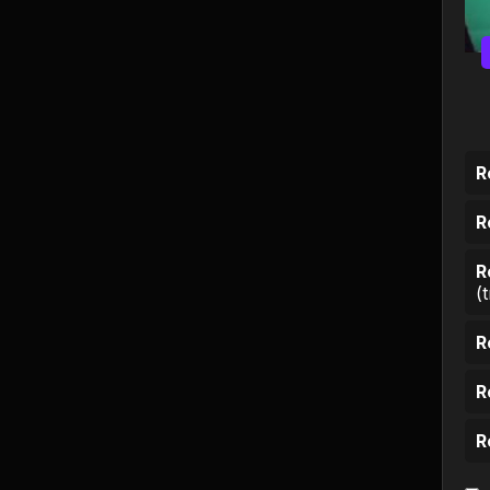
Ciência e Tecnologia
Comida e Culinária
Compras e vendas
Construção e
R
Reparação
R
Cultura e Eventos
R
(
Descontos e
Promoções
R
Economia e Finanças
R
Educação
R