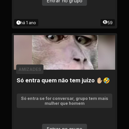
Entrar no grupo
há 1 ano
59
AMIZADES
Só entra quem não tem juízo ✋🏼🤣
Só entra se for conversar, grupo tem mais
mulher que homem