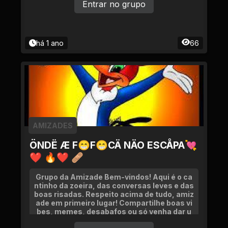
Entrar no grupo
há 1 ano
66
AMIZADES
ÖNDË Æ F😁F😁CÄ NÄO ESCÅPA💘
❤ 🔥❤ 🩹
Grupo da Amizade Bem-vindos! Aqui é o ca
ntinho da zoeira, das conversas leves e das
boas risadas. Respeito acima de tudo, amiz
ade em primeiro lugar! Compartilhe boas vi
bes, memes, desabafos ou só venha dar u
m oi!