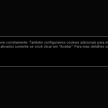
one corretamente. Também configuramos cookies adicionais para mel
ativados somente se você clicar em "Aceitar". Para mais detalhes s
Empresa
Inf
Sobre
Regras