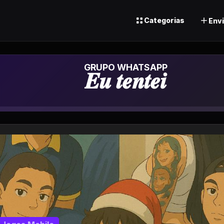
Categorias
Envi
Grupo de Wh
𝑬𝒖 𝒕𝒆𝒏𝒕𝒆𝒊