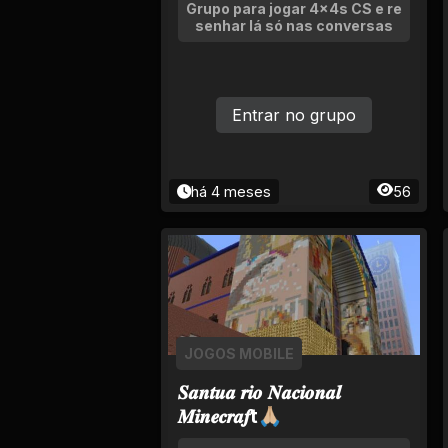
Tv
Grupo para jogar 4x4s CS e re
senhar lá só nas conversas
Viagem e Turismo
Adulto (+18)
Entrar no grupo
há 4 meses
56
JOGOS MOBILE
𝑺𝒂𝒏𝒕𝒖𝒂 𝒓𝒊𝒐 𝑵𝒂𝒄𝒊𝒐𝒏𝒂𝒍
𝑴𝒊𝒏𝒆𝒄𝒓𝒂𝒇t🙏🏼