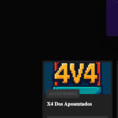
Política
Profissões
Relacionamentos e
Amizades
Religião e
Espiritualidade
Saúde e Medicina
Social
JOGOS MOBILE
Tecnologias da
𝐗𝟒 𝐃𝐨𝐬 𝐀𝐩𝐨𝐬𝐞𝐧𝐭𝐚𝐝𝐨𝐬
Internet