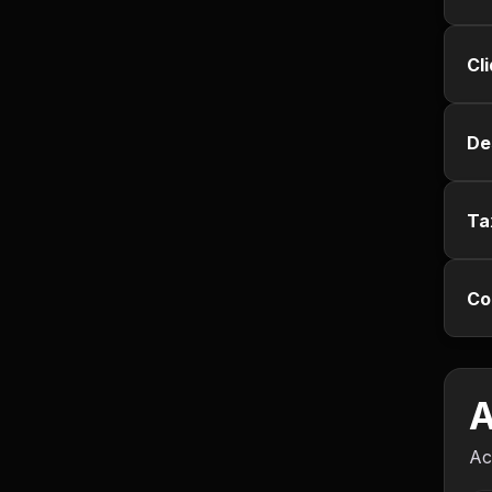
Empregos e Vagas
Cl
Entretenimento
Esporte
De
Fitness
Ta
Hobbies e Lazer
Humor e Memes
Co
Imobiliária
A
Investimentos
Ac
Jogos de Vídeo