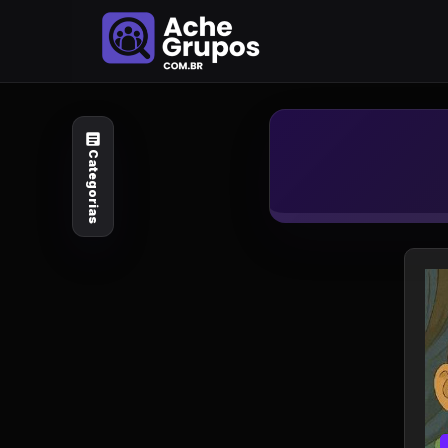
Categorias
Explore por
assunto
Categorias
Animais e Natureza
Arte e Design
Auto e Motocicleta
Beleza e Cuidado
Celebridades e Estilo
de Vida