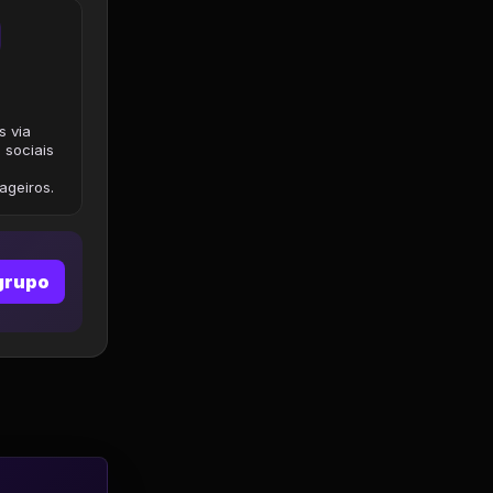
s via
 sociais
geiros.
grupo