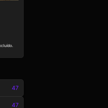
xcluído.
47
47