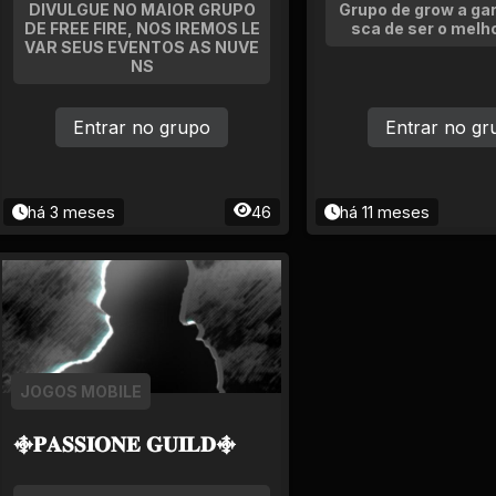
DIVULGUE NO MAIOR GRUPO
Grupo de grow a ga
DE FREE FIRE, NOS IREMOS LE
sca de ser o melh
VAR SEUS EVENTOS AS NUVE
NS
Entrar no grupo
Entrar no gr
há 3 meses
46
há 11 meses
JOGOS MOBILE
࿇𝐏𝐀𝐒𝐒𝐈𝐎𝐍𝐄 𝐆𝐔𝐈𝐋𝐃࿇