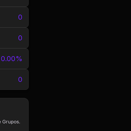
0
0
0.00%
0
e Grupos.