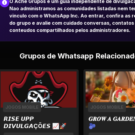
O Ache Grupos e um guia independente de divulgac
Nao administramos as comunidades listadas nem t
vinculo com o WhatsApp Inc. Ao entrar, confira as 
do grupo e avalie com cuidado conversas, contatos
conteudos compartilhados pelos administradores.
Grupos de Whatsapp Relacionad
JOGOS MOBILE
JOGOS MOBILE
𝙍𝙄𝙎𝙀 𝙐𝙋𝙋
𝑮𝑹𝑶𝑾 𝑨 𝑮𝑨𝑹𝑫𝑬
𝘿𝙄𝙑𝙐𝙇𝙂𝘼ÇÕ𝙀𝙎 📈🚀
🫐