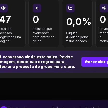
47
0
0
0,0%
Total de
Pessoas que
Envio
acessos
avancaram
Cliques
redes
registrados na
para entrar no
divididos pelas
e
pagina.
grupo.
visualizacoes.
mensa
A conversao ainda esta baixa. Revise
imagem, descricao e regras para
Gerenciar 
deixar a proposta do grupo mais clara.