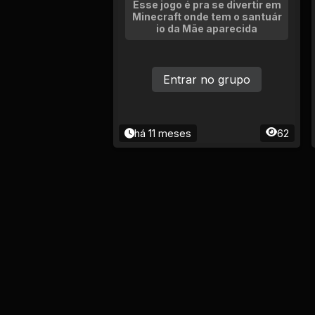
Esse jogo é pra se divertir em
Minecraft onde tem o santuár
io da Mãe aparecida
Entrar no grupo
há 11 meses
62