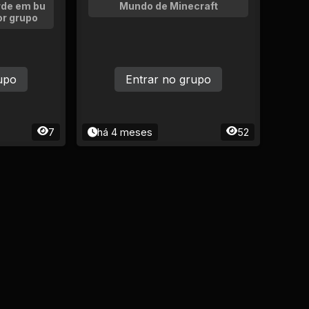
rde em bu
Mundo de Minecraft
or grupo
upo
Entrar no grupo
7
há 4 meses
52