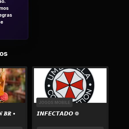
ao.
emos
regras
 e
os
JOGOS MOBILE
𝑵 𝑩𝑹 •
𝙄𝙉𝙁𝙀𝘾𝙏𝘼𝘿𝙊 ❁