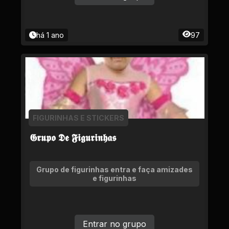
há 1 ano
97
FIGURINHAS E STICKERS
𝕲𝖗𝖚𝖕𝖔 𝕯𝖊 𝕱𝖎𝖌𝖚𝖗𝖎𝖓𝖍𝖆𝖘
Grupo de figurinhas entra e faça amizades
e figurinhas
Entrar no grupo