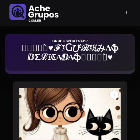
Grupo de Whatsapp
❍⃕⃟᎒⃟̀♥️ℱ፤Ⴚびℛ፤ᜰみΔ̸ֆ
ⅅΣℒ፤ℭΔ̸ⅅΔ̸ֆ❍⃕⃟᎒⃟̀♥️