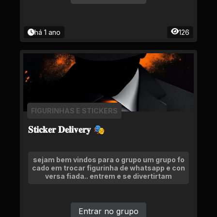
há 1 ano
126
FIGURINHAS E STICKERS
𝐒𝐭𝐢𝐜𝐤𝐞𝐫 𝐃𝐞𝐥𝐢𝐯𝐞𝐫𝐲 🎭
sejam bem vindos para o grupo um grupo fo
cado em trocar figurinha de whatsapp e con
versa fiada.. entrem e se divertirtam
Entrar no grupo