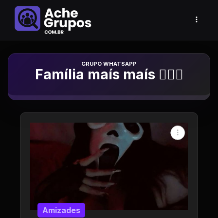
Grupo de Whatsapp
Família maís maís 🧙🏻‍♂️
Amizades