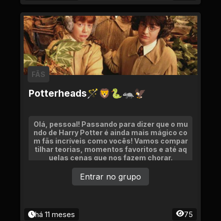
FÃS
Potterheads🪄🦁🐍🦡🦅
Olá, pessoal! Passando para dizer que o mu
ndo de Harry Potter é ainda mais mágico co
m fãs incríveis como vocês! Vamos compar
tilhar teorias, momentos favoritos e até aq
uelas cenas que nos fazem chorar.
Entrar no grupo
há 11 meses
75