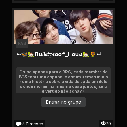
FÃS
➳🦋🏡𝗕𝗎𝘭𝘭𝖊𝘵𝚙𝔯օօ𝚏_Ηօ𝗎𝓼𝖊🏡🌻↵
Grupo apenas para o RPG, cada membro do
BTS tem uma esposa, e assim iremos inicia
r uma história sobre a vida de cada um dele
s onde moram na mesma casa juntos, será
divertido não acha??.
Entrar no grupo
há 11 meses
79