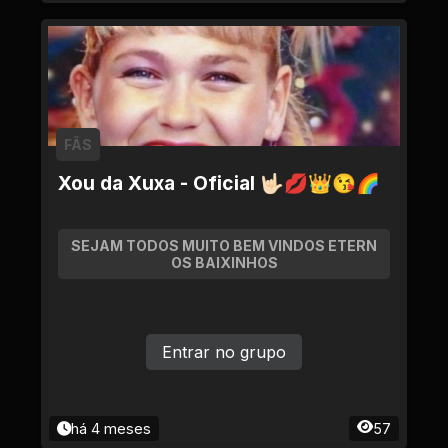
FÃS
Xou da Xuxa - Oficial 🤟🏻💋👑😘🌈
SEJAM TODOS MUITO BEM VINDOS ETERN
OS BAIXINHOS
Entrar no grupo
há 4 meses
57