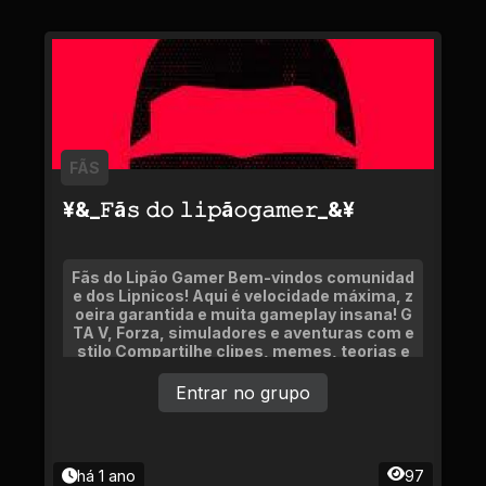
FÃS
¥&_𝙵ã𝚜 𝚍𝚘 𝚕𝚒𝚙ã𝚘𝚐𝚊𝚖𝚎𝚛_&¥
Fãs do Lipão Gamer Bem-vindos comunidad
e dos Lipnicos! Aqui é velocidade máxima, z
oeira garantida e muita gameplay insana! G
TA V, Forza, simuladores e aventuras com e
stilo Compartilhe clipes, memes, teorias e
momentos épicos
Entrar no grupo
há 1 ano
97