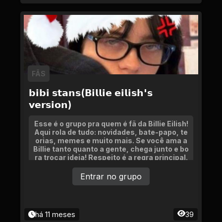
FÃS
𝗯𝗶𝗯𝗶 𝘀𝘁𝗮𝗻𝘀(𝗕𝗶𝗹𝗹𝗶𝗲 𝗲𝗶𝗹𝗶𝘀𝗵'𝘀
𝘃𝗲𝗿𝘀𝗶𝗼𝗻)
Esse é o grupo pra quem é fã da Billie Eilish!
Aqui rola de tudo: novidades, bate-papo, te
orias, memes e muito mais. Se você ama a
Billie tanto quanto a gente, chega junto e bo
ra trocar ideia! Respeito é a regra principal.
Partiu?
Entrar no grupo
há 11 meses
39