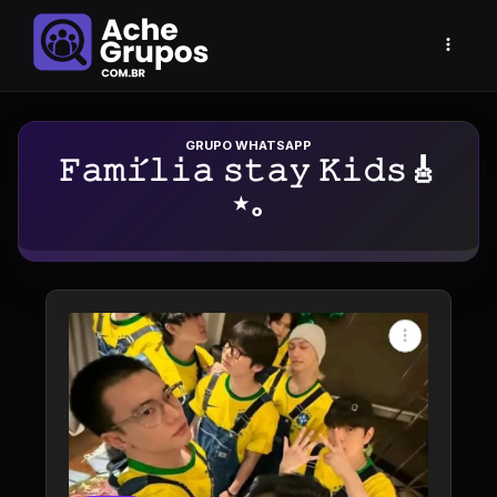
Grupo de Whatsapp
𝙵𝚊𝚖𝚒́𝚕𝚒𝚊 𝚜𝚝𝚊𝚢 𝙺𝚒𝚍𝚜🎸
⋆｡