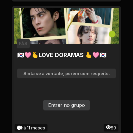
FÃS
🇰🇷🩷🫰LOVE DORAMAS 🫰🩷🇰🇷
Sinta se a vontade, porém com respeito.
Entrar no grupo
há 11 meses
89