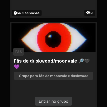
há 4 semanas
14
FÃS
Fãs de duskwood/moonvale 🔎🖤
💜
Grupo para fãs de moonvale e duskwood
Entrar no grupo