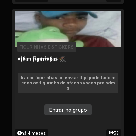
FIGURINHAS E STICKERS
𝖔𝖋𝖇𝖆𝖓 𝖋𝖎𝖌𝖚𝖗𝖎𝖓𝖍𝖆𝖘 🥷🏿
tracar figurinhas ou enviar tlgd pode tudo m
enos as figurinha de ofensa vagas pra adm
s
Entrar no grupo
há 4 meses
53