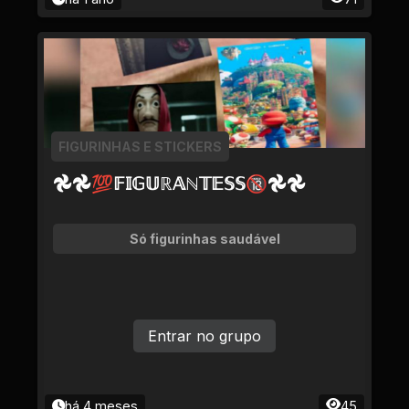
FIGURINHAS E STICKERS
𖣘𖣘💯𝔽𝕀𝔾𝕌ℝ𝔸ℕ𝕋𝔼𝕊𝕊🔞𖣘𖣘
Só figurinhas saudável
Entrar no grupo
há 4 meses
45