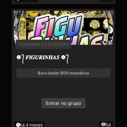
FIGURINHAS E STICKERS
❁ ᭄ 𝑭𝑰𝑮𝑼𝑹𝑰𝑵𝑯𝑨𝑺 ❁ ᭄
Bora bater 800 membros
Entrar no grupo
há 4 meses
54