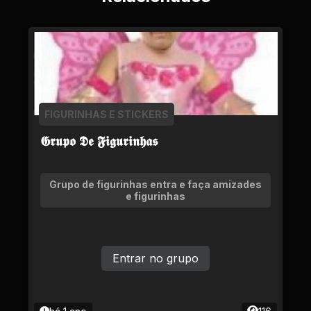
FIGURINHAS E STICKERS
𝕲𝖗𝖚𝖕𝖔 𝕯𝖊 𝕱𝖎𝖌𝖚𝖗𝖎𝖓𝖍𝖆𝖘
Grupo de figurinhas entra e faça amizades
e figurinhas
Entrar no grupo