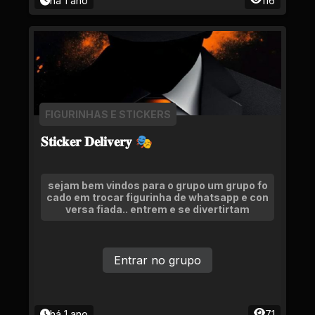
há 1 ano
116
FIGURINHAS E STICKERS
𝐒𝐭𝐢𝐜𝐤𝐞𝐫 𝐃𝐞𝐥𝐢𝐯𝐞𝐫𝐲 🎭
sejam bem vindos para o grupo um grupo fo
cado em trocar figurinha de whatsapp e con
versa fiada.. entrem e se divertirtam
Entrar no grupo
há 1 ano
71