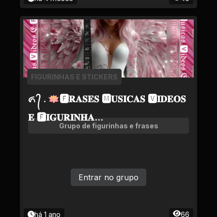
FIGURINHAS E STICKERS
ᬏ ᭄ . 🪷🅵𝐑𝐀𝐒𝐄𝐒 🅼𝐔𝐒𝐈𝐂𝐀𝐒 🆅𝐈𝐃𝐄𝐎𝐒
𝐄 🅵𝐈𝐆𝐔𝐑𝐈𝐍𝐇𝐀...
Grupo de figurinhas e frases
Entrar no grupo
há 1 ano
66