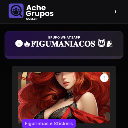
Grupo de Whatsapp
🌚🔥𝐅𝐈𝐆𝐔𝐌𝐀𝐍𝐈𝐀𝐂𝐎𝐒 😈🫂
Figurinhas e Stickers