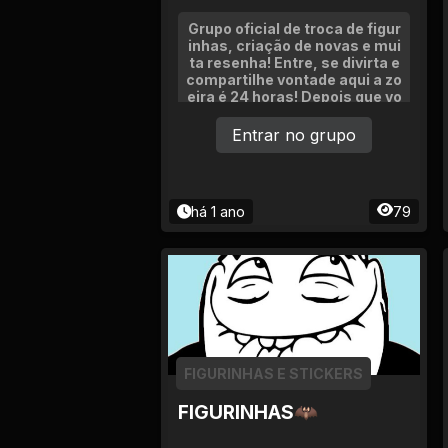
Tv
Grupo oficial de troca de figur
inhas, criação de novas e mui
Viagem e Turismo
ta resenha! Entre, se divirta e
compartilhe vontade aqui a zo
eira é 24 horas! Depois que vo
Adulto (+18)
cê entrar, dificilmente vai sair
o mesmo #ForaDepressão #S
Entrar no grupo
óAlegria
há 1 ano
79
FIGURINHAS E STICKERS
FIGURINHAS🦇