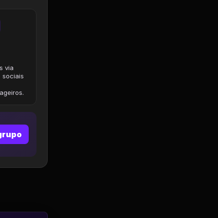
s via
 sociais
geiros.
grupo