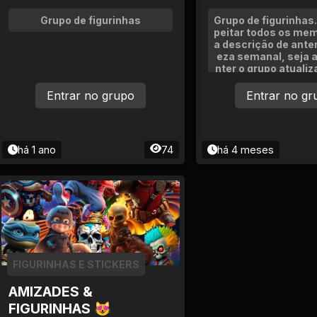
Grupo de figurinhas
Grupo de figurinhas.
peitar todos os mem
a descrição de ant
eza semanal, seja a
nter o grupo atuali
indo!
Entrar no grupo
Entrar no gr
há 1 ano
74
há 4 meses
FIGURINHAS E STICKERS
AMIZADES &
FIGURINHAS 😻