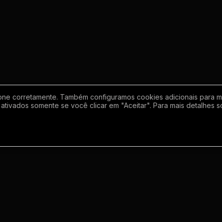
one corretamente. Também configuramos cookies adicionais para mel
ativados somente se você clicar em "Aceitar". Para mais detalhes s
Empresa
Inf