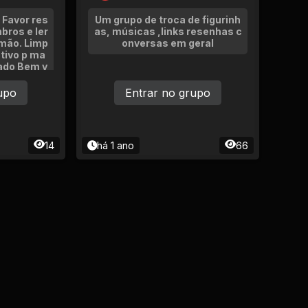
 Favor res
Um grupo de troca de figurinh
bros e ler
as, músicas ,links resenhas c
emão. Limp
onversas em geral
tivo p ma
zado Bem v
upo
Entrar no grupo
14
há 1 ano
66