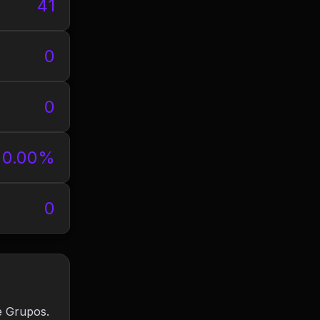
41
0
0
0.00%
0
e Grupos.