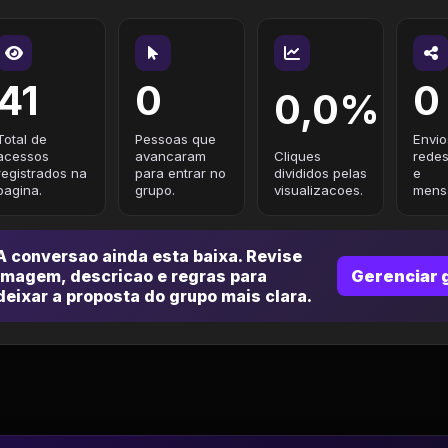
41
0
0
0,0%
Total de
Pessoas que
Envio
acessos
avancaram
Cliques
redes
registrados na
para entrar no
divididos pelas
e
pagina.
grupo.
visualizacoes.
mensa
A conversao ainda esta baixa. Revise
imagem, descricao e regras para
Gerenciar 
deixar a proposta do grupo mais clara.