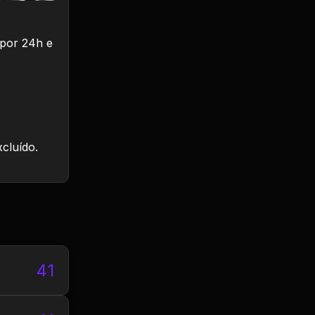
apor 24h e
xcluído.
41