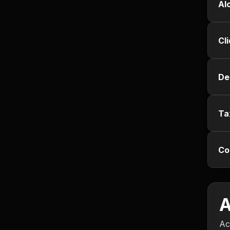
Empregos e Vagas
Al
Entretenimento
Cl
Esporte
De
Fitness
Hobbies e Lazer
Ta
Humor e Memes
Co
Imobiliária
Investimentos
A
Jogos de Vídeo
Ac