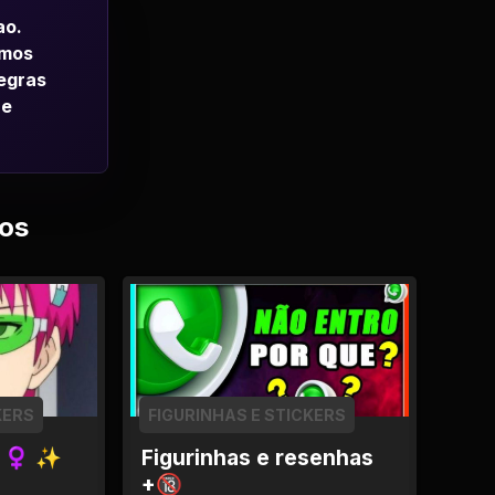
ao.
emos
regras
 e
os
KERS
FIGURINHAS E STICKERS
🧚 ♀ ✨
Figurinhas e resenhas
+🔞