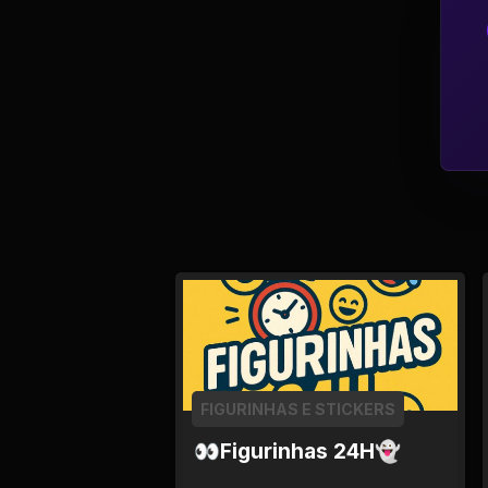
Política
Profissões
Relacionamentos e
Amizades
Religião e
Espiritualidade
Saúde e Medicina
Social
FIGURINHAS E STICKERS
Tecnologias da
Internet
👀Figurinhas 24H👻