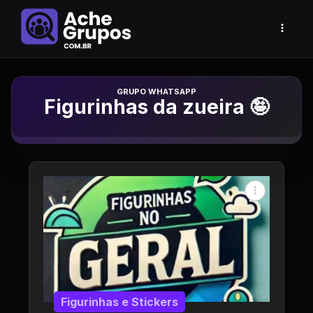
Grupo de Whatsapp
Figurinhas da zueira 🤪
Figurinhas e Stickers