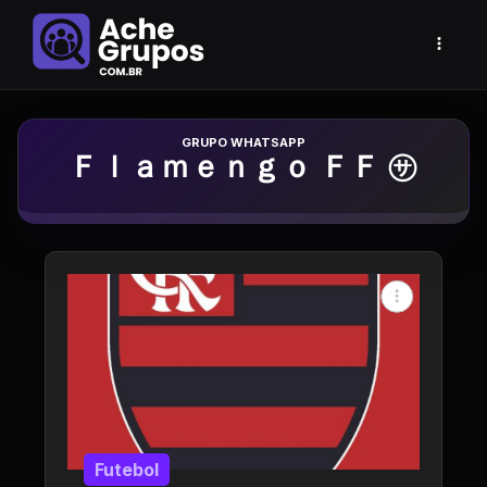
Grupo de Whatsapp
Ｆｌａｍｅｎｇｏ ＦＦ ㋚
Futebol