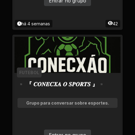
Entrar no grupo
há 4 semanas
42
FUTEBOL
▪ 『 𝑪𝑶𝑵𝑬𝑪𝑿𝑨 𝑶 𝑺𝑷𝑶𝑹𝑻𝑺 』▪
Grupo para conversar sobre esportes.