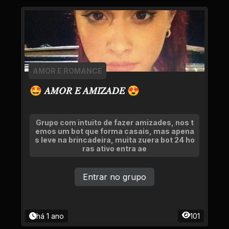
AMOR E ROMANCE
🤩 𝐴𝑀𝑂𝑅 𝐸 𝐴𝑀𝐼𝑍𝐴𝐷𝐸 😍
Grupo com intuito de fazer amizades, nos t
emos um bot que forma casais, mas apena
s leve na brincadeira, muita zuera bot 24 ho
ras ativo entra ae
Entrar no grupo
há 1 ano
101