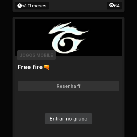
há 11 meses
64
JOGOS MOBILE
Free fire🔫
Resenha ff
Entrar no grupo