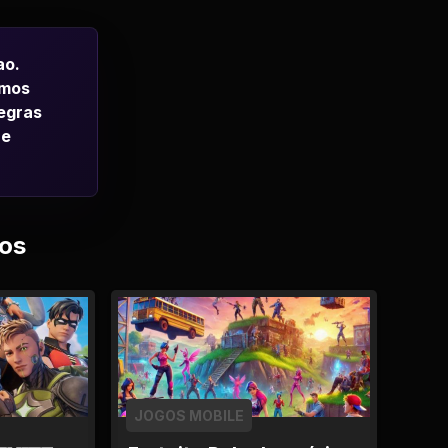
ao.
emos
regras
 e
os
JOGOS MOBILE