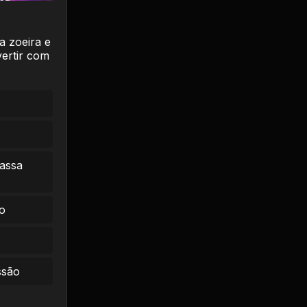
a zoeira e
vertir com
massa
o
ssão