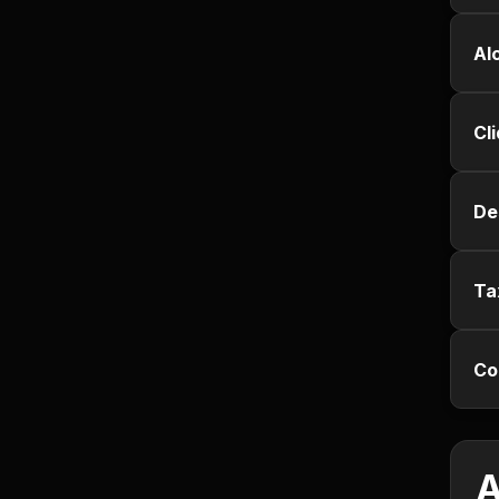
Jurisprudência
Al
Línguas Estrangeiras
Cl
Livros, Audiolivros e
Podcasts
De
Motivação e
Autodesenvolvimento
Ta
Música
Negócios e Startups
Co
Notícias e Mídia
Outro
A