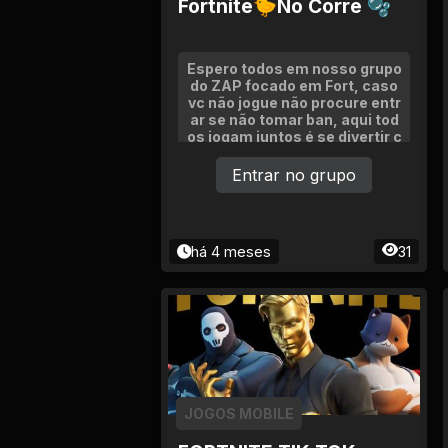
Fortnite🐤No Corre 🫧
Espero todos em nosso grupo
do ZAP focado em Fort, caso
vc não jogue não procure entr
ar se não tomar ban, aqui tod
os jogam juntos é se divertir c
laro mantendo o devido respe
ito a todos
Entrar no grupo
há 4 meses
31
JOGOS MOBILE