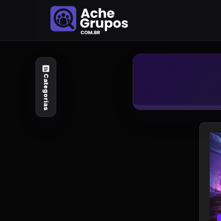
Categorias
Explore por
assunto
Categorias
Animais e Natureza
Arte e Design
Auto e Motocicleta
Beleza e Cuidado
Celebridades e Estilo
de Vida