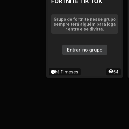
FORTNITE TIK TOK
Grupo de fortnite nesse grupo
sempre terá alguém para joga
r entre e se divirta.
Entrar no grupo
há 11 meses
54