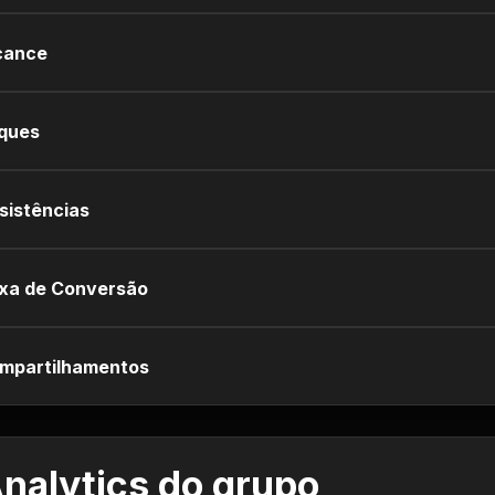
cance
iques
sistências
xa de Conversão
mpartilhamentos
nalytics do grupo