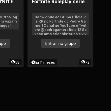
𝐍𝐈𝐓𝐄
Fortnite Roleplay série
outros jog
Bem-vindo ao Grupo Oficial d
ará vazam
e RP no Fortnite do Pedro Ga
migos!
mer! Canal no YouTube e Twit
ch: @pedrogameroficial12 Se
você ama criar histórias e viv
er aventuras incríveis no Fort
nite, este é o lugar certo! Aqu
upo
Entrar no grupo
i, todos podem interpretar per
sonagens, co
58
há 11 meses
72