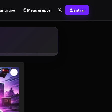
ar grupo
Meus grupos
Entrar
app