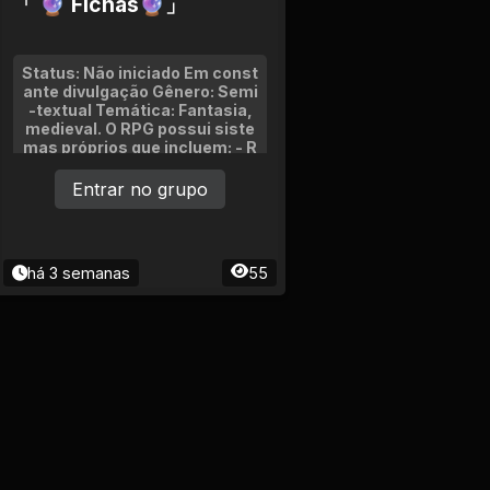
「 🔮 Fichas🔮」
Status: Não iniciado Em const
ante divulgação Gênero: Semi
-textual Temática: Fantasia,
medieval. O RPG possui siste
mas próprios que incluem: - R
aças - Classes - Economia -
Cargos - Lojas - Reinos - Deu
Entrar no grupo
ses Atualizações constante
s.
há 3 semanas
55