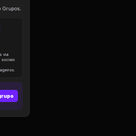
e Grupos.
s via
 sociais
geiros.
grupo