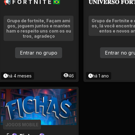
📢 F O R T N I T E 🇧🇷
𝐔𝐍𝐈𝐕𝐄𝐑𝐒𝐎 𝐅𝐎𝐑
Grupo de fortnite, Façam ami
Grupo de Fortnite e 
gos, joguem juntos e manten
os, lá você encontr
ham o respeito uns com os ou
entos e novos a
tros, agradeço
Entrar no grupo
Entrar no gr
há 4 meses
46
há 1 ano
JOGOS MOBILE