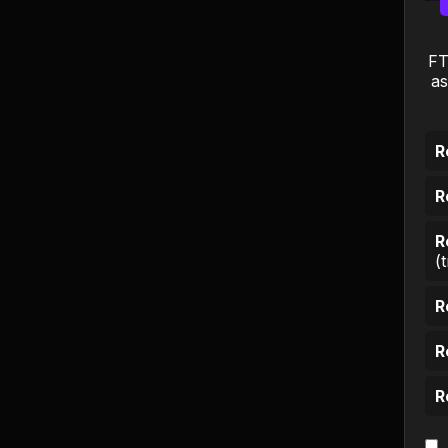
Ciência e Tecnologia
Comida e Culinária
FT
as
Compras e vendas
R
Construção e
Reparação
R
Cultura e Eventos
R
(
Descontos e
Promoções
R
Economia e Finanças
R
R
Educação