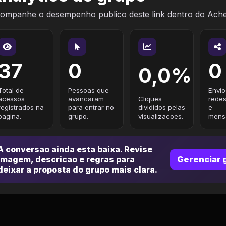
ompanhe o desempenho publico deste link dentro do Ach
37
0
0
0,0%
Total de
Pessoas que
Envio
acessos
avancaram
Cliques
redes
registrados na
para entrar no
divididos pelas
e
pagina.
grupo.
visualizacoes.
mensa
A conversao ainda esta baixa. Revise
imagem, descricao e regras para
Gerenciar 
deixar a proposta do grupo mais clara.