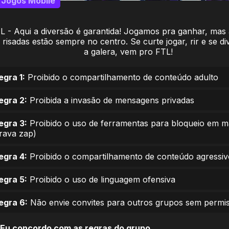
Jogos Mobile
L - Aqui a diversão é garantida! Jogamos pra ganhar, mas 
 risadas estão sempre no centro. Se curte jogar, rir e se di
a galera, vem pro FTL!
egra 1:
Proibido o compartilhamento de conteúdo adulto
egra 2:
Proibida a invasão de mensagens privadas
egra 3:
Proibido o uso de ferramentas para bloqueio em 
trava zap)
egra 4:
Proibido o compartilhamento de conteúdo agressiv
egra 5:
Proibido o uso de linguagem ofensiva
egra 6:
Não envie convites para outros grupos sem permi
Eu concordo com as regras do grupo