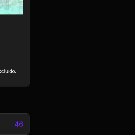
xcluído.
46