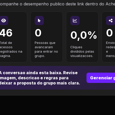
ompanhe o desempenho publico deste link dentro do Ach
46
0
0
0,0%
Total de
Pessoas que
Envio
acessos
avancaram
Cliques
redes
registrados na
para entrar no
divididos pelas
e
pagina.
grupo.
visualizacoes.
mensa
A conversao ainda esta baixa. Revise
imagem, descricao e regras para
Gerenciar 
deixar a proposta do grupo mais clara.