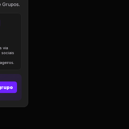
e Grupos.
s via
 sociais
geiros.
grupo