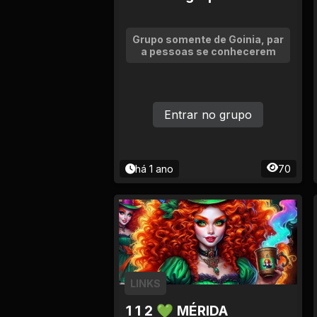
Tv
Viagem e Turismo
Grupo somente de Goinia, par
a pessoas se conhecerem
Adulto (+18)
Entrar no grupo
há 1 ano
70
LINKS
1 1 2 💚 MÉRIDA