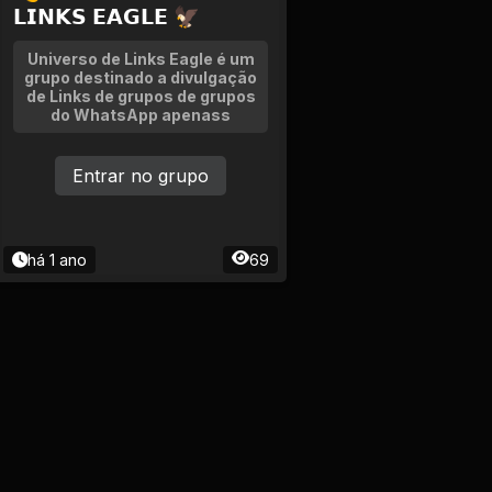
𝗟𝗜𝗡𝗞𝗦 𝗘𝗔𝗚𝗟𝗘 🦅
Universo de Links Eagle é um
grupo destinado a divulgação
de Links de grupos de grupos
do WhatsApp apenass
Entrar no grupo
há 1 ano
69