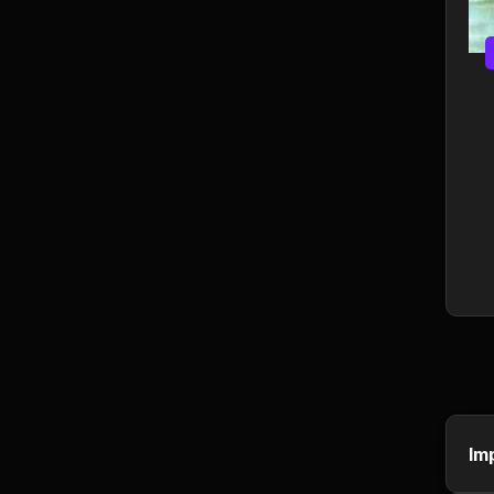
Ciência e Tecnologia
Comida e Culinária
Compras e vendas
Construção e
Reparação
Cultura e Eventos
Descontos e
Promoções
Economia e Finanças
Educação
Im