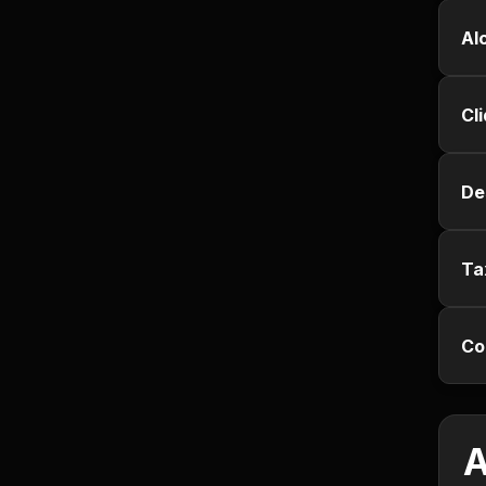
Empregos e Vagas
Al
Entretenimento
Cl
Esporte
Fitness
De
Hobbies e Lazer
Ta
Humor e Memes
Co
Imobiliária
Investimentos
A
Jogos de Vídeo