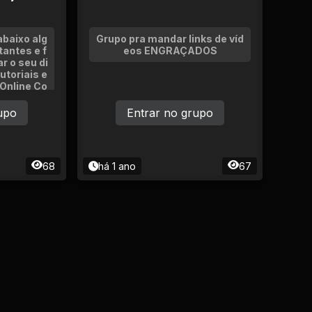
abaixo alg
Grupo pra mandar links de víd
antes e f
eos ENGRAÇADOS
ar o seu di
Tutoriais e
Online Co
vidades e
es
upo
Entrar no grupo
68
há 1 ano
67