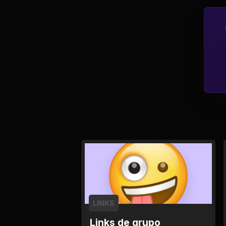
Política
Profissões
Relacionamentos e
Amizades
Religião e
Espiritualidade
Saúde e Medicina
Social
Tecnologias da
Internet
LINKS
Links de grupo