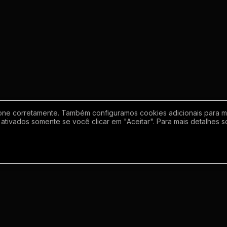
one corretamente. Também configuramos cookies adicionais para mel
ativados somente se você clicar em "Aceitar". Para mais detalhes s
Empresa
Inf