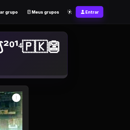
ar grupo
Meus grupos
Entrar
⟆²⁰¹⁴🇵🇰👺