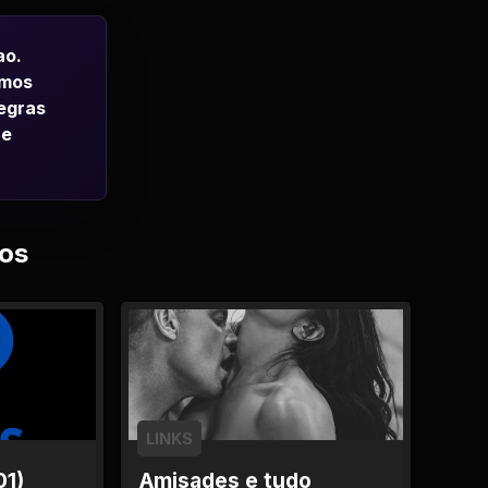
ao.
emos
regras
 e
os
LINKS
01)
Amisades e tudo