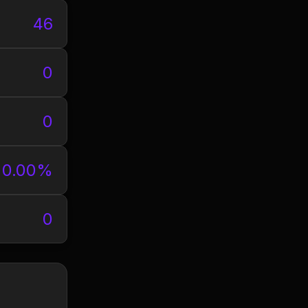
46
0
0
0.00%
0