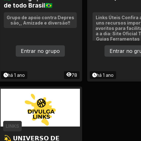
de todo Brasil🇧🇷
Grupo de apoio contra Depres
Links Úteis Confira 
são,, Amizade e diversão!!
uns recursos import
avoritos para facilit
a a dia: Site Oficial 
Guias Ferramentas 
ntato e Suporte No
Atualizaçõ
Entrar no grupo
Entrar no gr
há 1 ano
78
há 1 ano
LINKS
💫 𝗨𝗡𝗜𝗩𝗘𝗥𝗦𝗢 𝗗𝗘