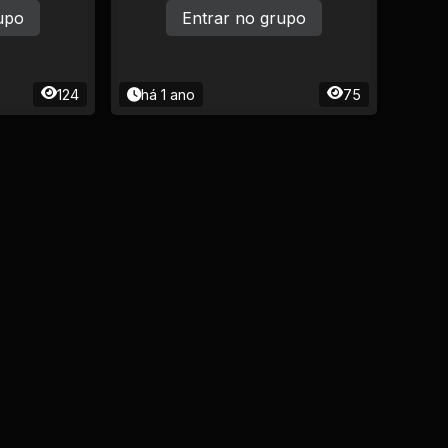
upo
Entrar no grupo
124
há 1 ano
75