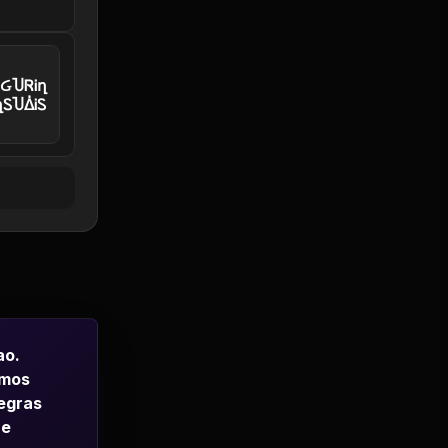
𝖥ᎥᏵႮᏒᎥղ
ղᏚႮᐄᎥᏚ
ao.
emos
regras
 e