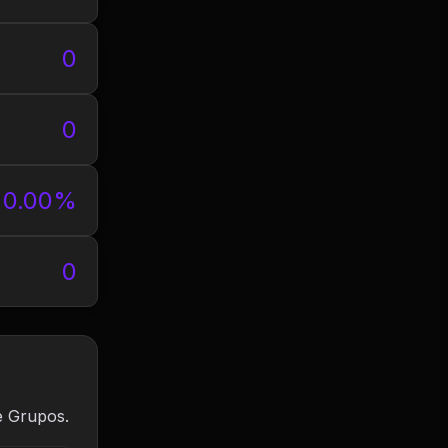
0
0
0.00%
0
e Grupos.