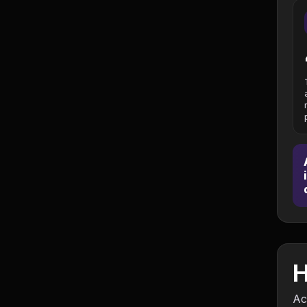
Jurisprudência
Línguas Estrangeiras
Livros, Audiolivros e
Podcasts
Motivação e
Autodesenvolvimento
Música
Negócios e Startups
Notícias e Mídia
H
Outro
Ac