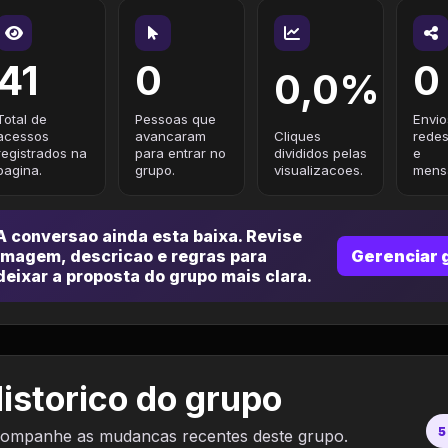
41
0
0
0,0%
Total de
Pessoas que
Envio
acessos
avancaram
Cliques
redes
registrados na
para entrar no
divididos pelas
e
pagina.
grupo.
visualizacoes.
mensa
A conversao ainda esta baixa. Revise
imagem, descricao e regras para
Gerenciar 
deixar a proposta do grupo mais clara.
istorico do grupo
5
ompanhe as mudancas recentes deste grupo.