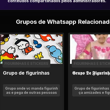
conteudos compartilhados pelos administradores.
Grupos de Whatsapp Relacionad
FIGURINHAS E STICKERS
FIGURINHAS E STIC
Grupo de figurinhas
𝕲𝖗𝖚𝖕𝖔 𝕯𝖊 𝕱𝖎𝖌𝖚𝖗𝖎𝖓𝖍
Grupo onde vc manda figurinh
Grupo de figurinhas 
as e pega de outras pessoas
ça amizades e fig