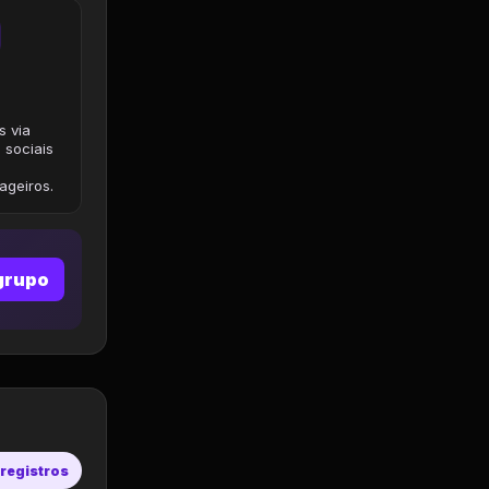
s via
 sociais
geiros.
grupo
 registros