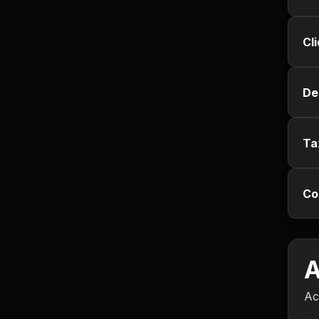
Empregos e Vagas
Cl
Entretenimento
Esporte
De
Fitness
Ta
Hobbies e Lazer
Humor e Memes
Co
Imobiliária
A
Investimentos
Ac
Jogos de Vídeo