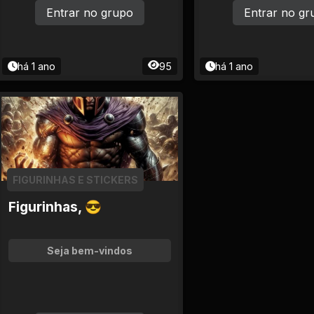
Entrar no grupo
Entrar no gr
há 1 ano
95
há 1 ano
FIGURINHAS E STICKERS
Figurinhas, 😎
Seja bem-vindos