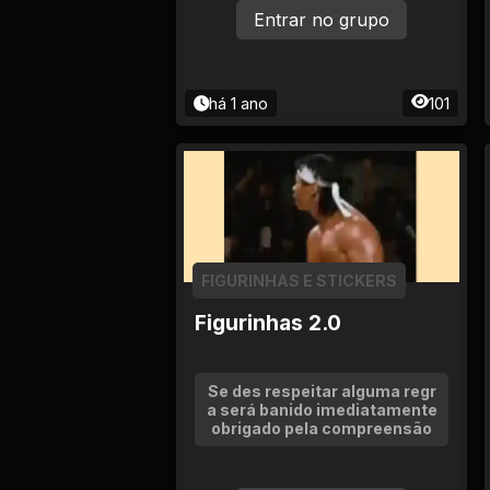
Entrar no grupo
há 1 ano
101
FIGURINHAS E STICKERS
Figurinhas 2.0
Se des respeitar alguma regr
a será banido imediatamente
obrigado pela compreensão