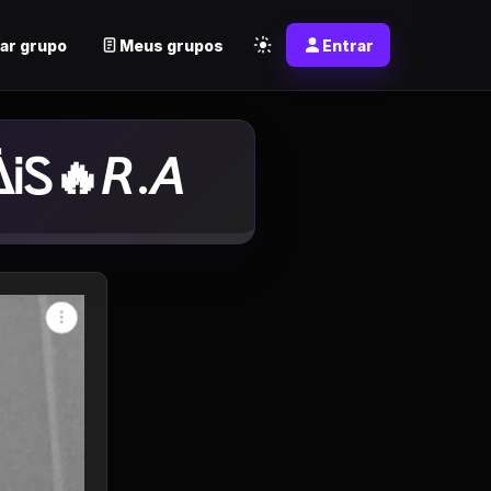
ar grupo
Meus grupos
Entrar
ᎥᏚ🔥𝘙.𝘈