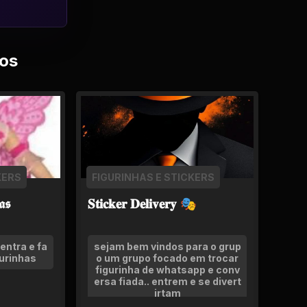
os
KERS
FIGURINHAS E STICKERS
𝖆𝖘
𝐒𝐭𝐢𝐜𝐤𝐞𝐫 𝐃𝐞𝐥𝐢𝐯𝐞𝐫𝐲 🎭
entra e fa
sejam bem vindos para o grup
urinhas
o um grupo focado em trocar
figurinha de whatsapp e conv
ersa fiada.. entrem e se divert
irtam