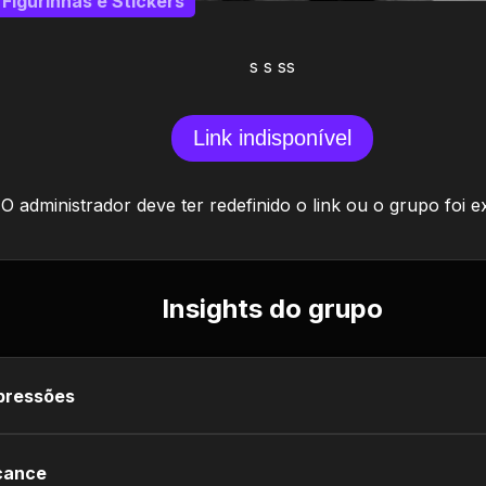
Figurinhas e Stickers
s s ss
Link indisponível
O administrador deve ter redefinido o link ou o grupo foi e
Insights do grupo
pressões
cance