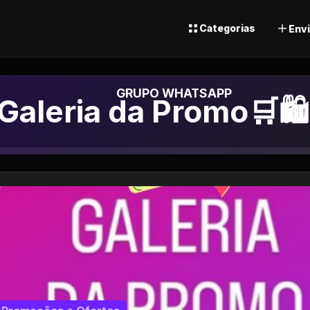
Categorias
Envi
Grupo de Whatsapp
Galeria da Promo🛒🛍️