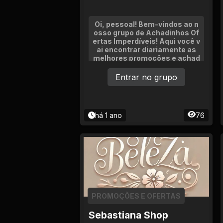
Oi, pessoal! Bem-vindos ao n
osso grupo de Achadinhos Of
ertas Imperdíveis! Aqui você v
ai encontrar diariamente as
melhores promoções e achad
inhos com descontos incrívei
s!
Entrar no grupo
há 1 ano
76
PROMOÇÕES E OFERTAS
Sebastiana Shop