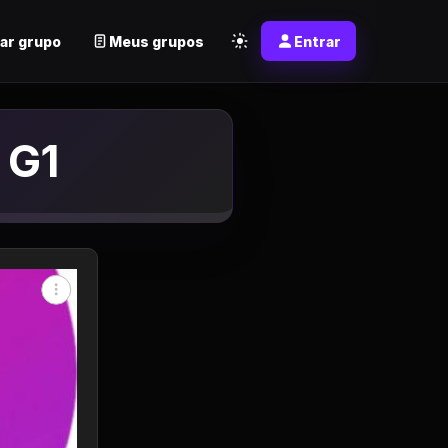
ar grupo
Meus grupos
Entrar
 G1