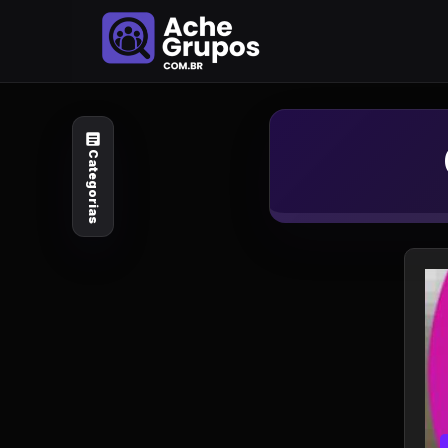
Categorias
Explore por
assunto
Categorias
Animais e Natureza
Arte e Design
Auto e Motocicleta
Beleza e Cuidado
Celebridades e Estilo
de Vida