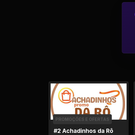
Tv
Viagem e Turismo
Adulto (+18)
PROMOÇÕES E OFERTAS
#2 Achadinhos da Rô