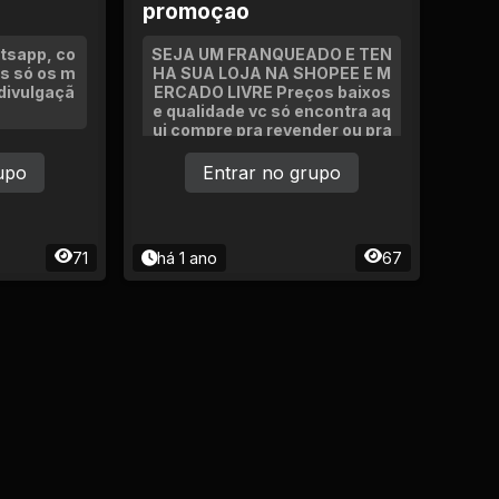
promoçao
tsapp, co
SEJA UM FRANQUEADO E TEN
s só os m
HA SUA LOJA NA SHOPEE E M
divulgaçã
ERCADO LIVRE Preços baixos
e qualidade vc só encontra aq
ui compre pra revender ou pra
seu uso próprio OU MONTE SU
A LOJA NÓS SITE MAS VENDI
upo
Entrar no grupo
DO DO MUNDO TODO SONHA
R TRANSFORMANDO VIDAS
71
há 1 ano
67