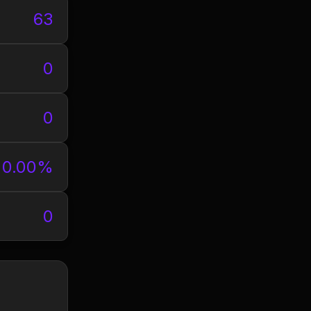
63
0
0
0.00%
0