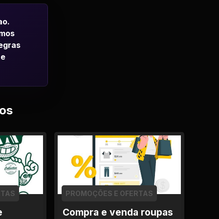
ao.
emos
regras
 e
os
RTAS
PROMOÇÕES E OFERTAS
e
Compra e venda roupas