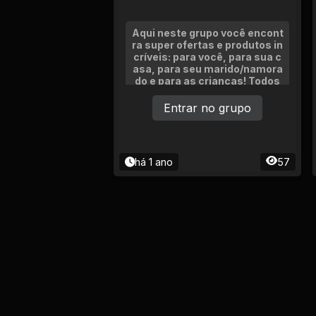
Aqui neste grupo você encont
ra super ofertas e produtos in
críveis: para você, para sua c
asa, para seu marido/namora
do e para as crianças! Todos
os produtos são aprovados p
or nós e pelo próprio aplicativ
Entrar no grupo
o da Shopee. Espero que gost
em.
há 1 ano
57