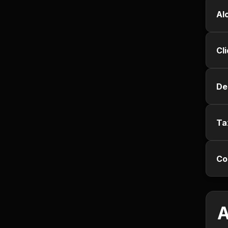
Jurisprudência
Al
Línguas Estrangeiras
Cl
Livros, Audiolivros e
Podcasts
De
Motivação e
Autodesenvolvimento
Ta
Música
Co
Negócios e Startups
Notícias e Mídia
A
Outro