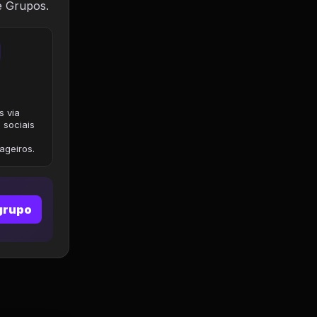
e Grupos.
s via
 sociais
geiros.
grupo