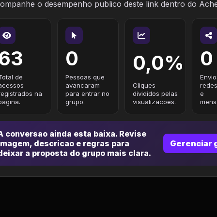
ompanhe o desempenho publico deste link dentro do Ach
63
0
0
0,0%
Total de
Pessoas que
Envio
acessos
avancaram
Cliques
redes
registrados na
para entrar no
divididos pelas
e
pagina.
grupo.
visualizacoes.
mensa
A conversao ainda esta baixa. Revise
imagem, descricao e regras para
Gerenciar 
deixar a proposta do grupo mais clara.