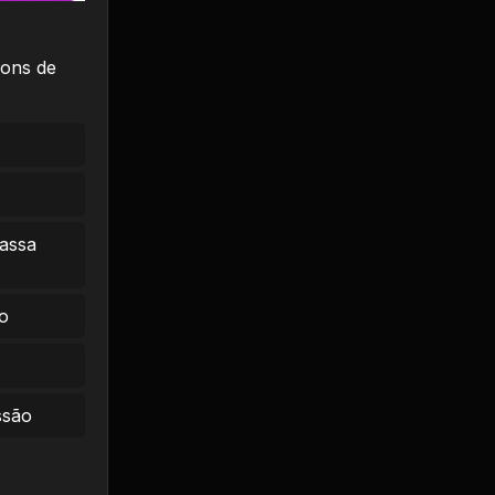
ons de
massa
o
ssão