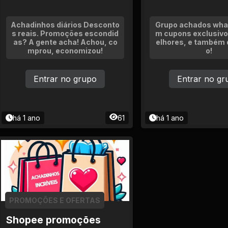
Achadinhos diários Desconto
Grupo achados wha
s reais. Promoções escondid
m cupons exclusivo
as? A gente acha! Achou, co
elhores, e também 
mprou, economizou!
o!
Entrar no grupo
Entrar no gr
há 1 ano
61
há 1 ano
PROMOÇÕES E OFERTAS
Shopee promoções