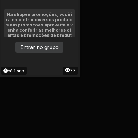
Na shopee promoções, você i
rá encontrar diversos produto
s em promoções aproveite e v
enha conferir as melhores of
ertas e promoções de produt
os que cabe no seu bolso.
Entrar no grupo
há 1 ano
77