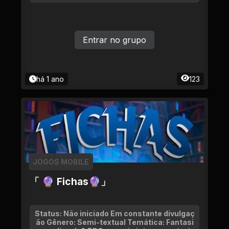
Entrar no grupo
há 1 ano
123
JOGOS MOBILE
「 🔮 Fichas🔮」
Status: Não iniciado Em constante divulgaç
ão Gênero: Semi-textual Temática: Fantasi