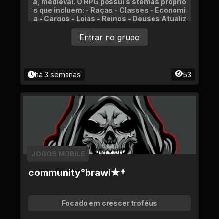
a, medieval. O RPG possui sistemas próprio
s que incluem: - Raças - Classes - Economi
a - Cargos - Lojas - Reinos - Deuses Atualiz
ações constantes.
Entrar no grupo
há 3 semanas
53
JOGOS MOBILE
community°brawl★†
Focado em crescer troféus