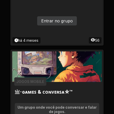
Entrar no grupo
há 4 meses
56
JOGOS MOBILE
亗･ɢᴀᴍᴇꜱ & ᴄᴏɴᴠᴇʀꜱᴀ☆™
Um grupo onde você pode conversar e falar
de jogos.