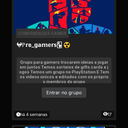
COMUNIDADES GAMER
𖤍ℙ𝕣𝕠_𝕘𝕒𝕞𝕖𝕣𝕤🂱 ☢
Grupo para gamers trocarem ideias e jogar
em juntos Temos sorteios de gifts cards e j
ogos Temos um grupo no PlayStation E Tem
os vídeos únicos e editados com os próprio
s membros do grupo
Entrar no grupo
há 4 semanas
17