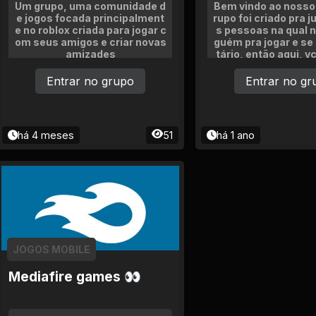
Um grupo, uma comunidade d
Bem vindo ao nosso
e jogos focada principalment
rupo foi criado pra j
e no roblox criada para jogar c
s pessoas na qual n
om seus amigos e criar novas
guém pra jogar e se 
amizades
tário, então aqui, v
hamar alguém pra 
você, principalment
Entrar no grupo
Entrar no gr
o na qual for joga
há 4 meses
51
há 1 ano
JOGOS MOBILE
Mediafire games 👀