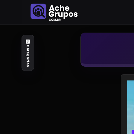
Categorias
Explore por
assunto
Categorias
Animais e Natureza
Arte e Design
Auto e Motocicleta
Beleza e Cuidado
Celebridades e Estilo
de Vida