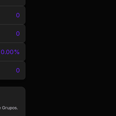
0
0
0.00%
0
e Grupos.