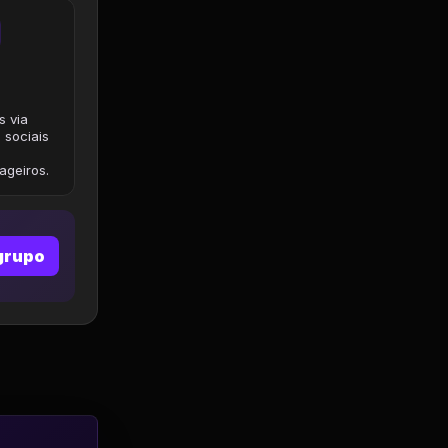
s via
 sociais
geiros.
grupo