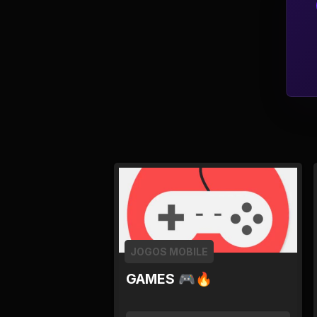
Política
Profissões
Relacionamentos e
Amizades
Religião e
Espiritualidade
Saúde e Medicina
Social
JOGOS MOBILE
Tecnologias da
GAMES 🎮🔥
Internet