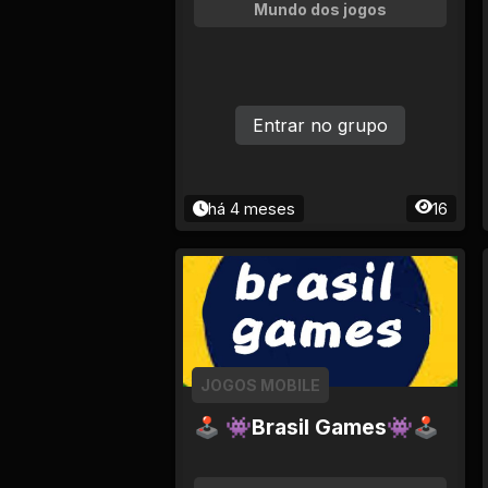
Tv
Mundo dos jogos
Viagem e Turismo
Adulto (+18)
Entrar no grupo
há 4 meses
16
JOGOS MOBILE
🕹 👾Brasil Games👾🕹