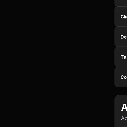
Empregos e Vagas
Cl
Entretenimento
Esporte
De
Fitness
Ta
Hobbies e Lazer
Humor e Memes
Co
Imobiliária
A
Investimentos
Ac
Jogos de Vídeo