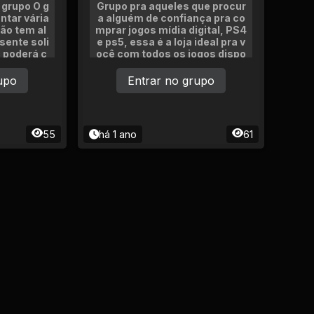
 grupo O g
Grupo pra aqueles que procur
untar vária
a alguém de confiança pra co
ão tem al
mprar jogos mídia digital, PS4
sente soli
e ps5, essa é a loja ideal pra v
c poderá c
ocê com todos os jogos dispo
jogar com
níveis e com preços que cabe
e se o jog
m nos eu bolso, interessado?
upo
Entrar no grupo
r seja.
só acessar nosso link.
55
há 1 ano
61