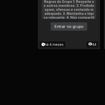
Regras do Grupo 1. Respeite o
s outros membros. 2. Proíbido
spam, ofensas e conteúdo in
adequado. 3. Mantenha o tópi
co relevante. 4. Não compartil
he informações pessoais. 5.
Seja respeitoso e educado.
Entrar no grupo
há 4 meses
44