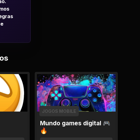
ao.
emos
regras
 e
os
JOGOS MOBILE
Mundo games digital 🎮
🔥