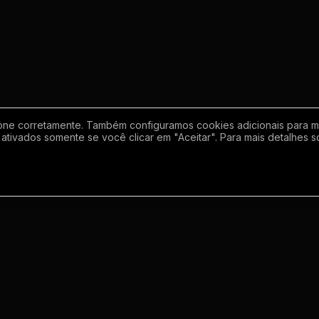
one corretamente. Também configuramos cookies adicionais para mel
ativados somente se você clicar em "Aceitar". Para mais detalhes s
Empresa
Inf
Sobre
Regras