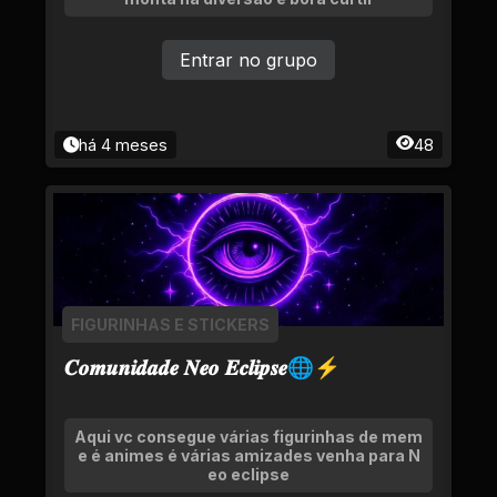
Entrar no grupo
há 4 meses
48
FIGURINHAS E STICKERS
𝑪𝒐𝒎𝒖𝒏𝒊𝒅𝒂𝒅𝒆 𝑵𝒆𝒐 𝑬𝒄𝒍𝒊𝒑𝒔𝒆🌐⚡
Aqui vc consegue várias figurinhas de mem
e é animes é várias amizades venha para N
eo eclipse