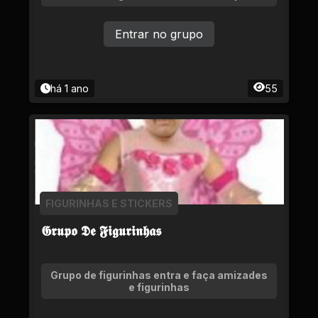
Entrar no grupo
há 1 ano
55
FIGURINHAS E STICKERS
𝕲𝖗𝖚𝖕𝖔 𝕯𝖊 𝕱𝖎𝖌𝖚𝖗𝖎𝖓𝖍𝖆𝖘
Grupo de figurinhas entra e faça amizades
e figurinhas