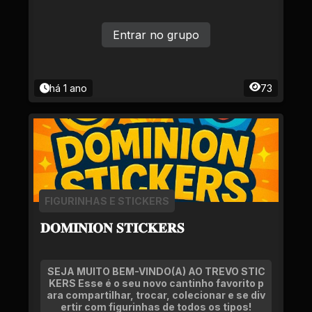
Entrar no grupo
há 1 ano
73
FIGURINHAS E STICKERS
𝐃𝐎𝐌𝐈𝐍𝐈𝐎𝐍 𝐒𝐓𝐈𝐂𝐊𝐄𝐑𝐒
SEJA MUITO BEM-VINDO(A) AO TREVO STIC
KERS Esse é o seu novo cantinho favorito p
ara compartilhar, trocar, colecionar e se div
ertir com figurinhas de todos os tipos!