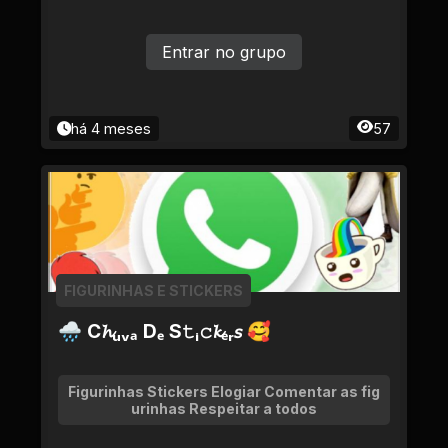
Entrar no grupo
há 4 meses
57
FIGURINHAS E STICKERS
🌧 C𝓱ᵤᵥₐ Dₑ S𝚝ᵢ𝚌𝓴ₑᵣ𝘴 🥰
Figurinhas Stickers Elogiar Comentar as fig
urinhas Respeitar a todos