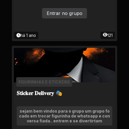
Entrar no grupo
há 1 ano
121
FIGURINHAS E STICKERS
𝐒𝐭𝐢𝐜𝐤𝐞𝐫 𝐃𝐞𝐥𝐢𝐯𝐞𝐫𝐲 🎭
sejam bem vindos para o grupo um grupo fo
cado em trocar figurinha de whatsapp e con
versa fiada.. entrem e se divertirtam