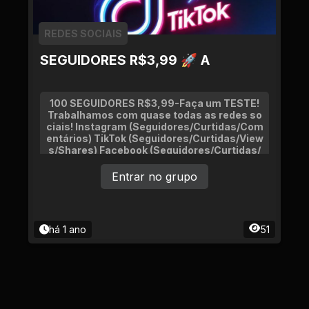
REDES SOCIAIS
SEGUIDORES R$3,99 🚀 A
100 SEGUIDORES R$3,99-Faça um TESTE!
Trabalhamos com quase todas as redes so
ciais! Instagram (Seguidores/Curtidas/Com
entários) TikTok (Seguidores/Curtidas/View
s/Shares) Facebook (Seguidores/Curtidas/
Visualizações) YouTube (Inscritos/Curtida
s)
Entrar no grupo
há 1 ano
51