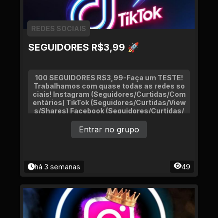
REDES SOCIAIS
SEGUIDORES R$3,99 🚀
100 SEGUIDORES R$3,99-Faça um TESTE!
Trabalhamos com quase todas as redes so
ciais! Instagram (Seguidores/Curtidas/Com
entários) TikTok (Seguidores/Curtidas/View
s/Shares) Facebook (Seguidores/Curtidas/
Visualizações) YouTube (Inscritos/Curtida
s)
Entrar no grupo
há 3 semanas
49