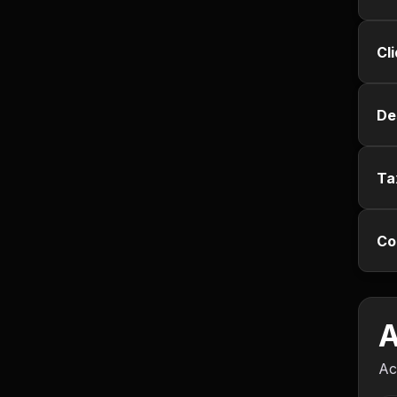
Empregos e Vagas
Cl
Entretenimento
Esporte
De
Fitness
Ta
Hobbies e Lazer
Humor e Memes
Co
Imobiliária
A
Investimentos
Ac
Jogos de Vídeo