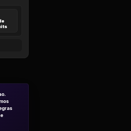
de
uits
ao.
emos
regras
 e