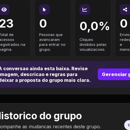
23
0
0
0,0%
Total de
Pessoas que
Envio
acessos
avancaram
Cliques
redes
registrados na
para entrar no
divididos pelas
e
pagina.
grupo.
visualizacoes.
mensa
A conversao ainda esta baixa. Revise
imagem, descricao e regras para
Gerenciar 
deixar a proposta do grupo mais clara.
istorico do grupo
1
ompanhe as mudancas recentes deste grupo.