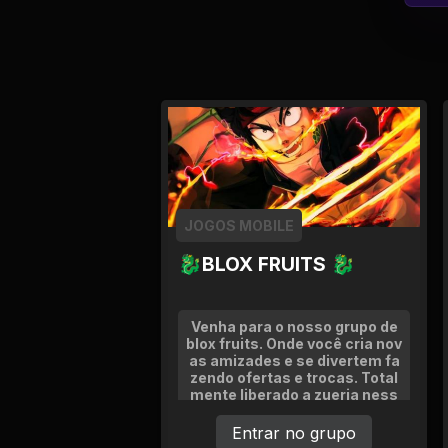
Tv
Viagem e Turismo
Adulto (+18)
JOGOS MOBILE
🐉BLOX FRUITS 🐉
Venha para o nosso grupo de
blox fruits. Onde você cria nov
as amizades e se divertem fa
zendo ofertas e trocas. Total
mente liberado a zueria ness
e grupo,então venha e seja fel
iz.
Entrar no grupo