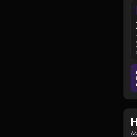
Jurisprudência
Línguas Estrangeiras
Livros, Audiolivros e
Podcasts
Motivação e
Autodesenvolvimento
Música
Negócios e Startups
Notícias e Mídia
H
Outro
Ac