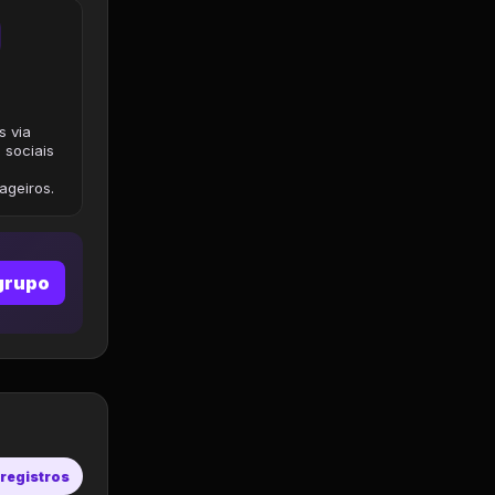
s via
 sociais
geiros.
grupo
 registros