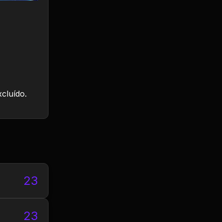
xcluído.
23
23