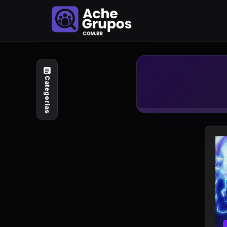
Categorias
Explore por
assunto
Categorias
Animais e Natureza
Arte e Design
Auto e Motocicleta
Beleza e Cuidado
Celebridades e Estilo
de Vida