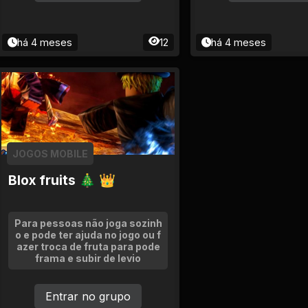
há 4 meses
12
há 4 meses
JOGOS MOBILE
Blox fruits 🎄 👑
Para pessoas não joga sozinh
o e pode ter ajuda no jogo ou f
azer troca de fruta para pode
frama e subir de levio
Entrar no grupo