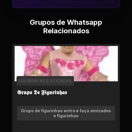
Grupos de Whatsapp
Relacionados
FIGURINHAS E STICKERS
𝕲𝖗𝖚𝖕𝖔 𝕯𝖊 𝕱𝖎𝖌𝖚𝖗𝖎𝖓𝖍𝖆𝖘
Grupo de figurinhas entra e faça amizades
e figurinhas