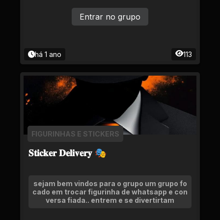
Entrar no grupo
há 1 ano
113
FIGURINHAS E STICKERS
𝐒𝐭𝐢𝐜𝐤𝐞𝐫 𝐃𝐞𝐥𝐢𝐯𝐞𝐫𝐲 🎭
sejam bem vindos para o grupo um grupo fo
cado em trocar figurinha de whatsapp e con
versa fiada.. entrem e se divertirtam