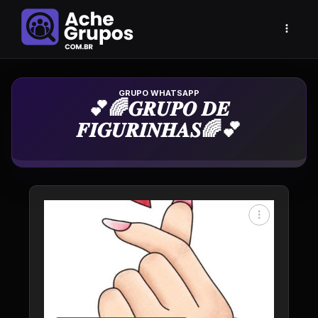
Grupo de Whatsapp
💕🌈𝑮𝑹𝑼𝑷𝑶 𝑫𝑬
𝑭𝑰𝑮𝑼𝑹𝑰𝑵𝑯𝑨𝑺🌈💕