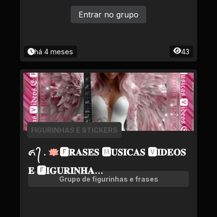
Entrar no grupo
há 4 meses
43
FIGURINHAS E STICKERS
ᬏ ᭄ . 🪷🅵𝐑𝐀𝐒𝐄𝐒 🅼𝐔𝐒𝐈𝐂𝐀𝐒 🆅𝐈𝐃𝐄𝐎𝐒
𝐄 🅵𝐈𝐆𝐔𝐑𝐈𝐍𝐇𝐀...
Grupo de figurinhas e frases