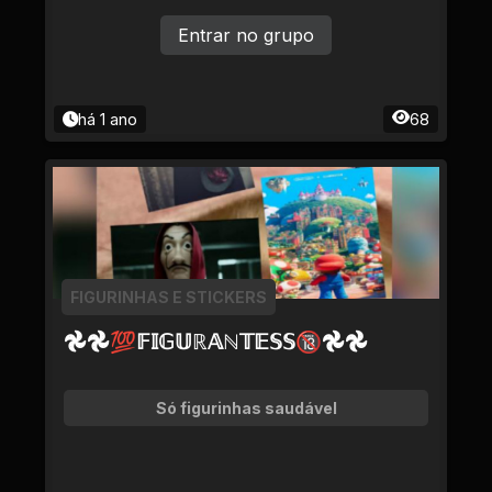
Entrar no grupo
há 1 ano
68
FIGURINHAS E STICKERS
𖣘𖣘💯𝔽𝕀𝔾𝕌ℝ𝔸ℕ𝕋𝔼𝕊𝕊🔞𖣘𖣘
Só figurinhas saudável