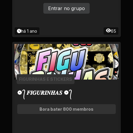
Entrar no grupo
há 1 ano
65
FIGURINHAS E STICKERS
❁ ᭄ 𝑭𝑰𝑮𝑼𝑹𝑰𝑵𝑯𝑨𝑺 ❁ ᭄
Bora bater 800 membros