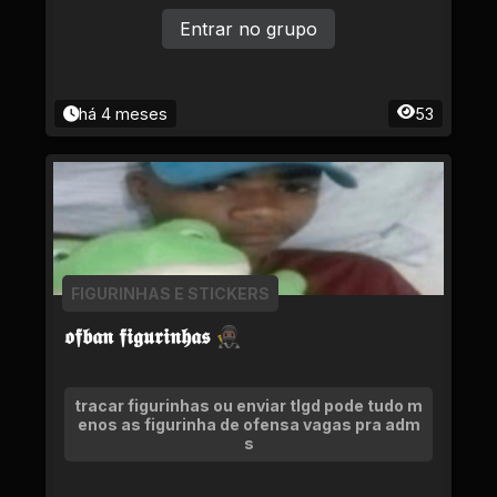
Entrar no grupo
há 4 meses
53
FIGURINHAS E STICKERS
𝖔𝖋𝖇𝖆𝖓 𝖋𝖎𝖌𝖚𝖗𝖎𝖓𝖍𝖆𝖘 🥷🏿
tracar figurinhas ou enviar tlgd pode tudo m
enos as figurinha de ofensa vagas pra adm
s