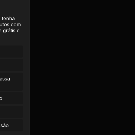
e tenha
dutos com
 grátis e
massa
o
ssão