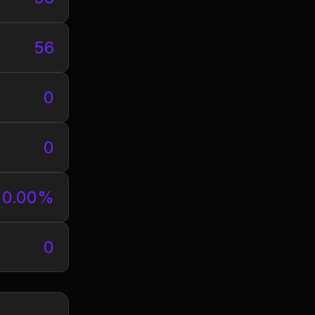
56
0
0
0.00%
0