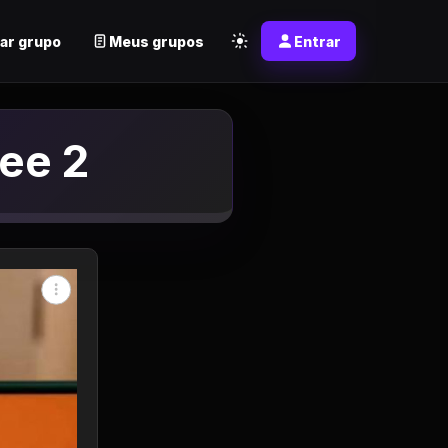
ar grupo
Meus grupos
Entrar
ee 2