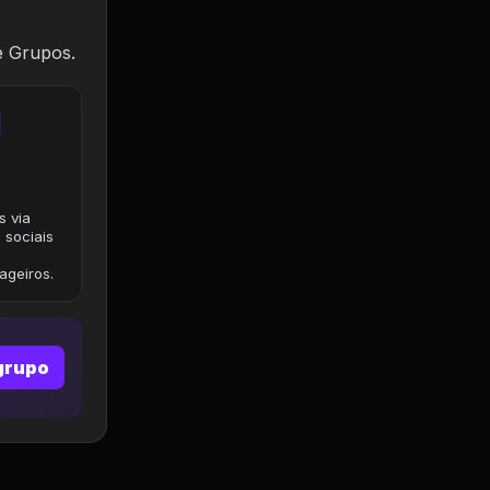
e Grupos.
s via
 sociais
geiros.
grupo