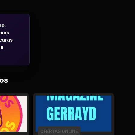
ao.
emos
regras
 e
os
OFERTAS ONLINE