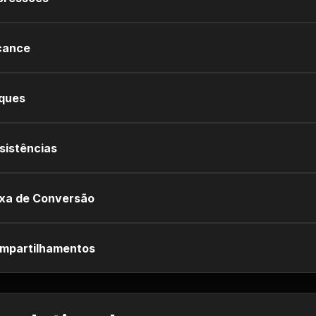
cance
iques
sistências
xa de Conversão
mpartilhamentos