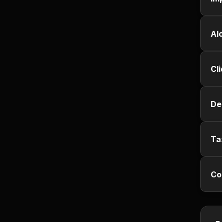
Jurisprudência
Al
Línguas Estrangeiras
Livros, Audiolivros e
Cl
Podcasts
Motivação e
De
Autodesenvolvimento
Música
Ta
Negócios e Startups
Co
Notícias e Mídia
Outro