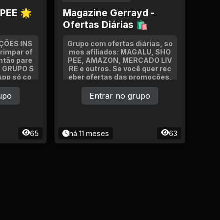
PEE 🌟
Magazine Gerrayd -
Ofertas Diárias 🛍
ÇÕES INS
Grupo com ofertas diárias, so
rimpar of
mos afiliados: MAGALU, SHO
ntão pare
PEE, AMAZON, MERCADO LIV
um GRUPO S
RE e outros. Se você quer rec
pp só co
eber ofertas das promoções,
veis da Sh
é só clicar e entrar.
pago Cupo
upo
Entrar no grupo
scontos
65
há 11 meses
63