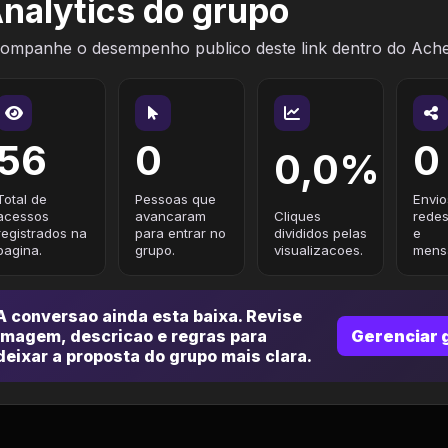
nalytics do grupo
ompanhe o desempenho publico deste link dentro do Ach
56
0
0
0,0%
Total de
Pessoas que
Envio
acessos
avancaram
Cliques
redes
registrados na
para entrar no
divididos pelas
e
pagina.
grupo.
visualizacoes.
mensa
A conversao ainda esta baixa. Revise
imagem, descricao e regras para
Gerenciar 
deixar a proposta do grupo mais clara.