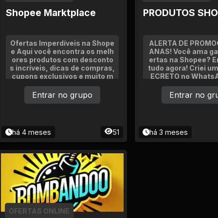
Shopee Marktplace
PRODUTOS SHO
Ofertas Imperdíveis na Shope
ALERTA DE PROMO
e Aqui você encontra os melh
ANAS! Você ama ga
ores produtos com desconto
ertas na Shopee? E
s incríveis, dicas de compras,
tudo agora! Criei 
cupons exclusivos e muito m
ECRETO no WhatsA
ais! Entre, aproveite e econo
m: Achadinhos incrí
mize com a Shopee!
opee Ofertas relm
Entrar no grupo
Entrar no gr
ns escondidos De
há 4 meses
51
há 3 meses
OFERTAS ONLINE