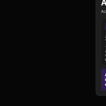
A
Política
Ac
Profissões
Relacionamentos e
Amizades
Religião e
Espiritualidade
Saúde e Medicina
Social
Tecnologias da
Internet