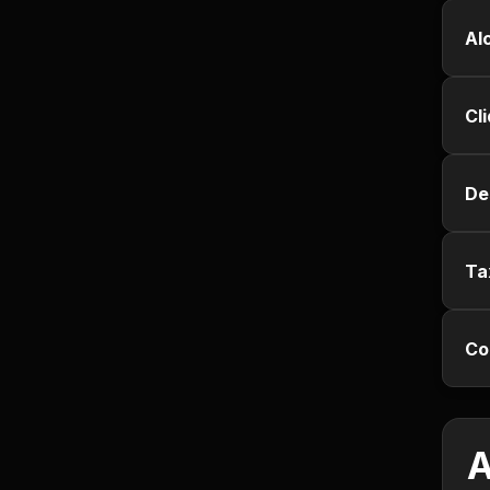
Empregos e Vagas
Al
Entretenimento
Cl
Esporte
Fitness
De
Hobbies e Lazer
Ta
Humor e Memes
Co
Imobiliária
Investimentos
A
Jogos de Vídeo