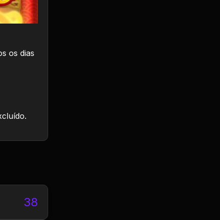
s os dias
xcluído.
38