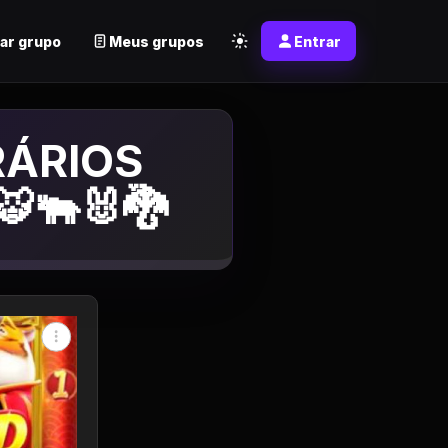
ar grupo
Meus grupos
Entrar
RÁRIOS
🐃🐰🐉