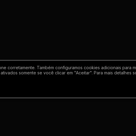
one corretamente. Também configuramos cookies adicionais para mel
ativados somente se você clicar em "Aceitar". Para mais detalhes s
Empresa
Inf