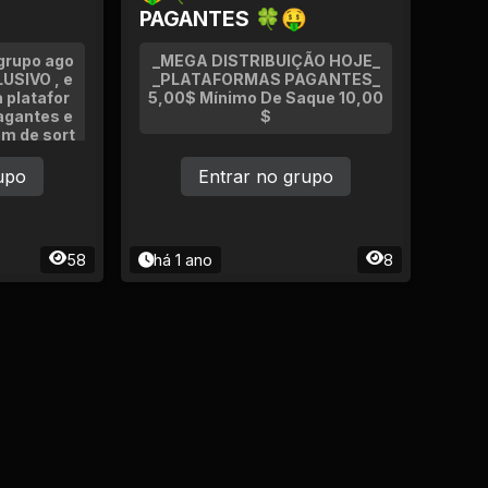
PAGANTES 🍀🤑
grupo ago
_MEGA DISTRIBUIÇÃO HOJE_
LUSIVO , e
_PLATAFORMAS PAGANTES_
 platafor
5,00$ Mínimo De Saque 10,00
agantes e
$
ém de sort
cas para a
nhos!
upo
Entrar no grupo
58
há 1 ano
8