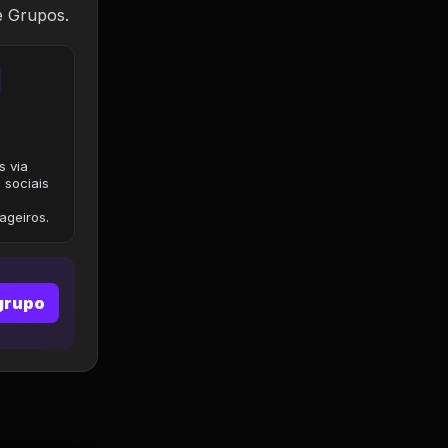
e Grupos.
s via
 sociais
geiros.
grupo