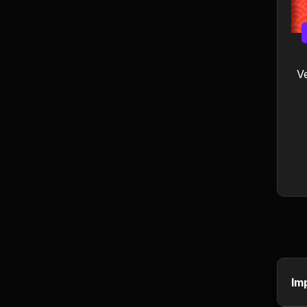
Ciência e Tecnologia
Comida e Culinária
Compras e vendas
V
Construção e
Reparação
Cultura e Eventos
Descontos e
Promoções
Economia e Finanças
Educação
Im