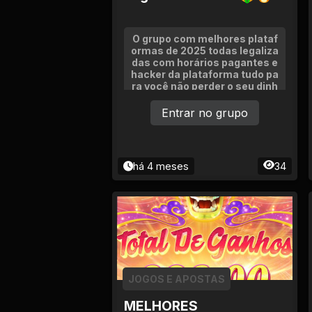
Tv
Viagem e Turismo
O grupo com melhores plataf
ormas de 2025 todas legaliza
das com horários pagantes e
Adulto (+18)
hacker da plataforma tudo pa
ra você não perder o seu dinh
eiro
Entrar no grupo
há 4 meses
34
JOGOS E APOSTAS
MELHORES