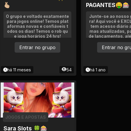
🫰🏼
PAGANTES🤑🎰
O grupo e voltado exatamente
Junte-se ao nosso 
para jogos online! Temos plat
ra! Aqui você é EXC
aformas novas e confiáveis t
tem acesso diário a
odos os dias! Temos o rob qu
mas atualizadas, p
e joga horários 24 hrs!
de lançamentos. al
eios de bancas e di
umentar os ga
Entrar no grupo
Entrar no gr
há 11 meses
54
há 1 ano
JOGOS E APOSTAS
Sara Slots 🍀🎰