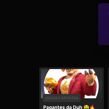
Política
Profissões
Relacionamentos e
Amizades
Religião e
Espiritualidade
Saúde e Medicina
Social
Tecnologias da
Internet
JOGOS E APOSTAS
Pagantes da Duh 🤑🔥