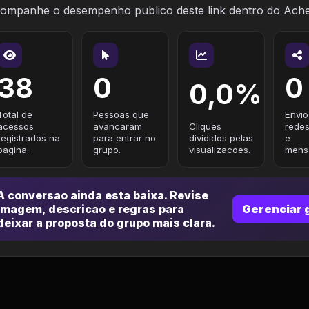
ompanhe o desempenho publico deste link dentro do Ach
38
0
0
0,0%
Total de
Pessoas que
Envio
acessos
avancaram
Cliques
redes
registrados na
para entrar no
divididos pelas
e
pagina.
grupo.
visualizacoes.
mensa
A conversao ainda esta baixa. Revise
imagem, descricao e regras para
Gerenciar 
deixar a proposta do grupo mais clara.