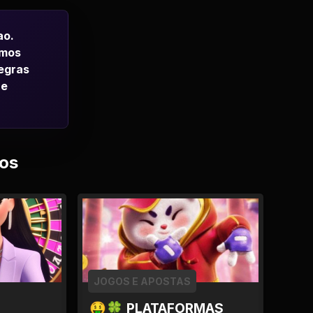
ao.
emos
regras
 e
os
JOGOS E APOSTAS
🤑🍀 PLATAFORMAS