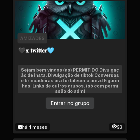
AMIZADES
🖤𝐱 𝐭𝐰𝐢𝐭𝐭𝐞𝐫🩵
Sejam bem vindos (as) PERMITIDO Divulgaç
ão de insta. Divulgação de tiktok Conversas
e brincadeiras pra fortalecer a amzd Figurin
has. Links de outros grupos. (só com permi
ssão do adm)
Entrar no grupo
há 4 meses
93