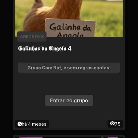
AMIZADES
𝕲𝖆𝖑𝖎𝖓𝖍𝖆𝖘 𝖉𝖆 𝕬𝖓𝖌𝖔𝖑𝖆 4
Grupo Com Bot, e sem regras chatas!
Entrar no grupo
há 4 meses
75