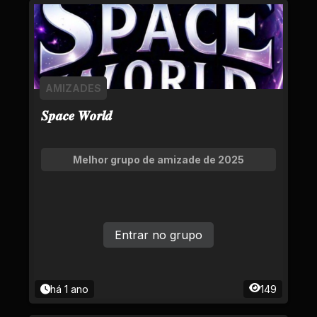
AMIZADES
𝑺𝒑𝒂𝒄𝒆 𝑾𝒐𝒓𝒍𝒅
Melhor grupo de amizade de 2025
Entrar no grupo
há 1 ano
149