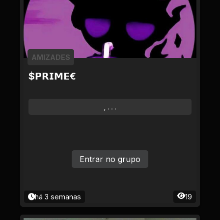
AMIZADES
$𝗣𝗥𝗜𝗠𝗘€
, . . .
Entrar no grupo
há 3 semanas
19