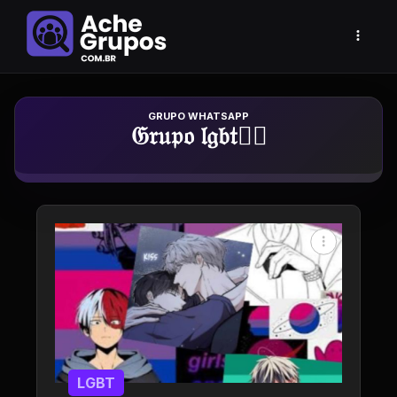
Grupo de Whatsapp
𝔊𝔯𝔲𝔭𝔬 𝔩𝔤𝔟𝔱🏳️‍🌈
LGBT