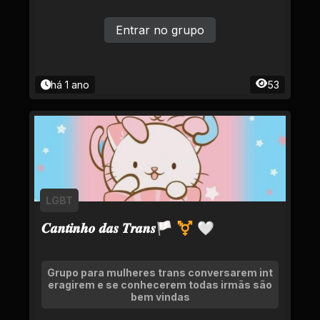
Entrar no grupo
há 1 ano
53
LGBT
𝑪𝒂𝒏𝒕𝒊𝒏𝒉𝒐 𝒅𝒂𝒔 𝑻𝒓𝒂𝒏𝒔🏳 ⚧ 🤍
Grupo para mulheres trans conversarem int
eragirem e se conhecerem todas irmãs são
bem vindas