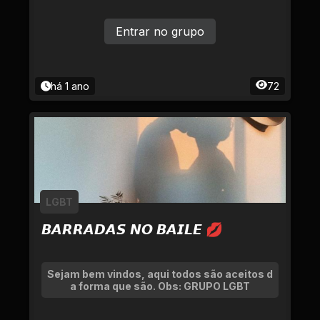
Entrar no grupo
há 1 ano
72
LGBT
𝘽𝘼𝙍𝙍𝘼𝘿𝘼𝙎 𝙉𝙊 𝘽𝘼𝙄𝙇𝙀 💋
Sejam bem vindos, aqui todos são aceitos d
a forma que são. Obs: GRUPO LGBT