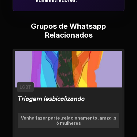
administradores.
Grupos de Whatsapp
Relacionados
LGBT
𝘛𝘳𝘪𝘢𝘨𝘦𝘮 𝘭𝘦𝘴𝘣𝘪𝘤𝘢𝘭𝘪𝘻𝘢𝘯𝘥𝘰
Venha fazer parte .relacionamento .amzd .s
ó mulheres