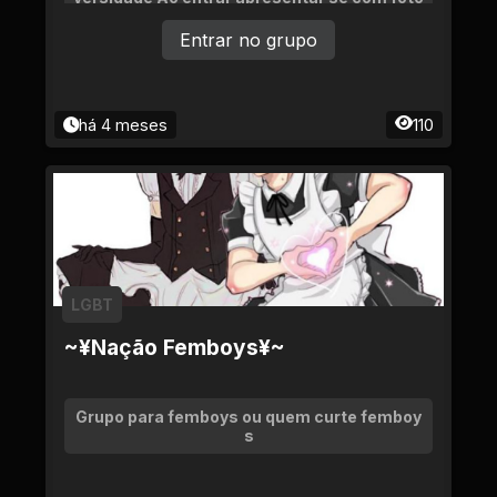
e idade Venha participar do melhor grupo lg
bt da web Diversidade e namoro encontros
Entrar no grupo
na vida real
há 4 meses
110
LGBT
~¥Nação Femboys¥~
Grupo para femboys ou quem curte femboy
s