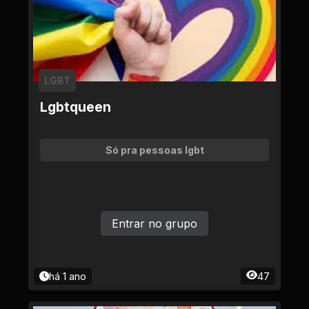
LGBT
Lgbtqueen
Só pra pessoas lgbt
Entrar no grupo
há 1 ano
47