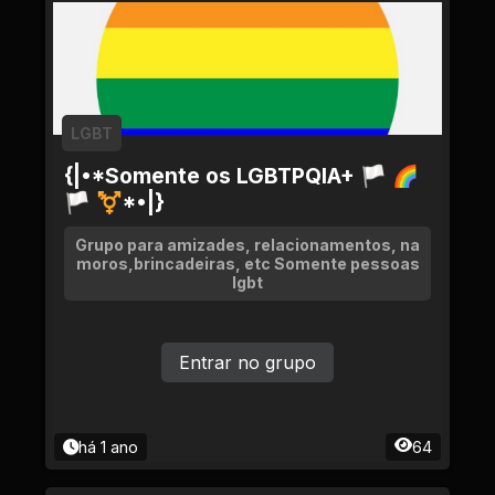
LGBT
{|•*Somente os LGBTPQIA+ 🏳 🌈
🏳 ⚧*•|}
Grupo para amizades, relacionamentos, na
moros,brincadeiras, etc Somente pessoas
lgbt
Entrar no grupo
há 1 ano
64