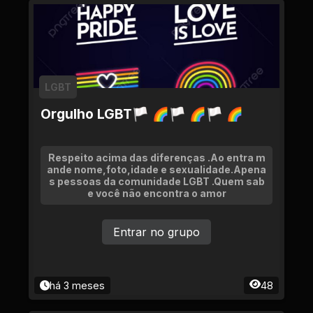
LGBT
Orgulho LGBT🏳 🌈🏳 🌈🏳 🌈
Respeito acima das diferenças .Ao entra m
ande nome,foto,idade e sexualidade.Apena
s pessoas da comunidade LGBT .Quem sab
e você não encontra o amor
Entrar no grupo
há 3 meses
48