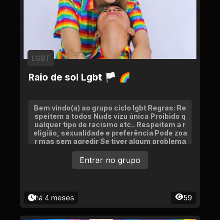
LGBT
Raio de sol Lgbt 🏳 🌈
Bem vindo(a) ao grupo ciclo lgbt Regras: Re
speitem a todos Nuds vizu única Proibido q
ualquer tipo de racismo etc.. Respeitem a r
eligião, sexualidade e preferência Pode zoa
r mas sem agredir Se tiver algum problema
fale com os adms
Entrar no grupo
há 4 meses
59