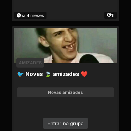
há 4 meses
11
AMIZADES
🐦 Novas 🍃 amizades ❤
Novas amizades
Entrar no grupo