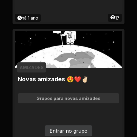
há 1 ano
17
AMIZADES
Novas amizades 😍❤✌🏻
Grupos para novas amizades
Entrar no grupo