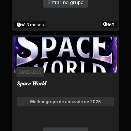
Entrar no grupo
há 3 meses
169
AMIZADES
𝑺𝒑𝒂𝒄𝒆 𝑾𝒐𝒓𝒍𝒅
Melhor grupo de amizade de 2025