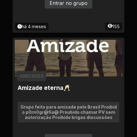
Entrar no grupo
há 4 meses
155
AMIZADES
Amizade eterna🥂
Grupo feito para amizade pelo Brasil Proibid
o p0rn0gr@fia@ Proubido chamar PV sem
autorização Proibido brigas discussões