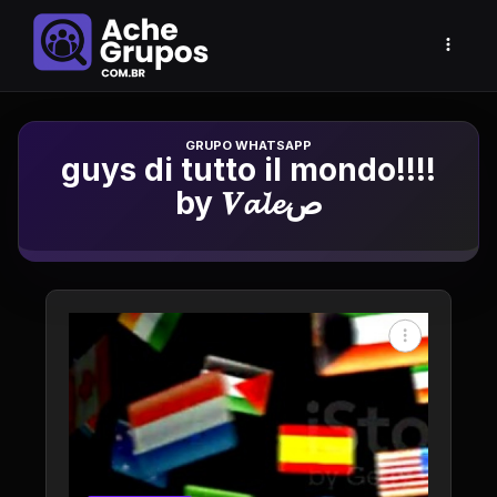
Grupo de Whatsapp
guys di tutto il mondo!!!!
by 𝑽𝓪𝓵𝓮ص