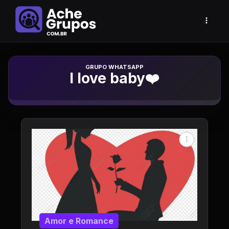
Grupo de Whatsapp
I love baby❤️
Amor e Romance