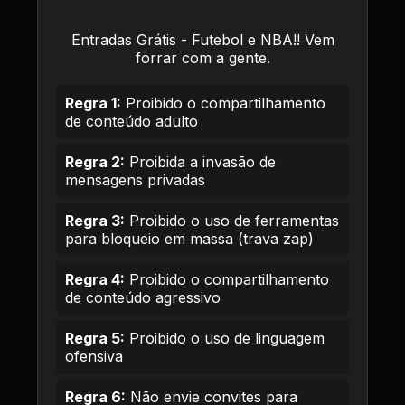
Entradas Grátis - Futebol e NBA!! Vem
forrar com a gente.
Regra 1:
Proibido o compartilhamento
de conteúdo adulto
Regra 2:
Proibida a invasão de
mensagens privadas
Regra 3:
Proibido o uso de ferramentas
para bloqueio em massa (trava zap)
Regra 4:
Proibido o compartilhamento
de conteúdo agressivo
Regra 5:
Proibido o uso de linguagem
ofensiva
Regra 6:
Não envie convites para