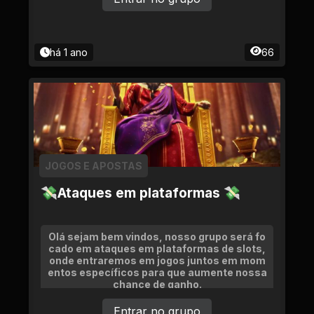
há 1 ano
66
JOGOS E APOSTAS
💸Ataques em plataformas 💸
Olá sejam bem vindos, nosso grupo será fo
cado em ataques em plataformas de slots,
onde entraremos em jogos juntos em mom
entos específicos para que aumente nossa
chance de ganho.
Entrar no grupo