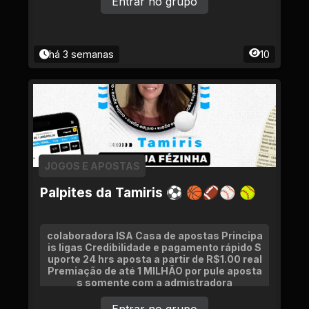
Entrar no grupo
há 3 semanas
10
JOGOS E APOSTAS
Palpites da Tamiris ⚽ 🏀🏈⚾ 🥎
colaboradora ISA Casa de apostas Principa
is ligas Credibilidade e pagamento rápido S
uporte 24 hrs aposta a partir de R$1.00 real
Premiação de até 1 MILHÃO por pule aposta
s somente com a admistradora