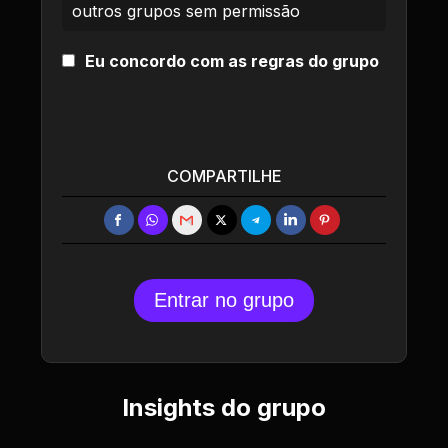
outros grupos sem permissão
Eu concordo com as regras do grupo
COMPARTILHE
Entrar no grupo
Insights do grupo