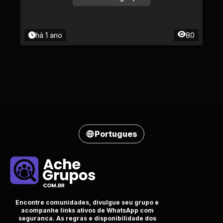
há 1 ano
80
Portugues
Encontre comunidades, divulgue seu grupo e
acompanhe links ativos de WhatsApp com
seguranca. As regras e disponibilidade dos