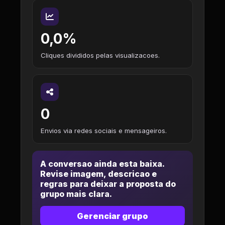
0,0%
Cliques divididos pelas visualizacoes.
0
Envios via redes sociais e mensageiros.
A conversao ainda esta baixa.
Revise imagem, descricao e
regras para deixar a proposta do
grupo mais clara.
Gerenciar grupo