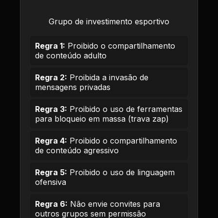
Grupo de investimento esportivo
Regra 1:
Proibido o compartilhamento
de conteúdo adulto
Regra 2:
Proibida a invasão de
mensagens privadas
Regra 3:
Proibido o uso de ferramentas
para bloqueio em massa (trava zap)
Regra 4:
Proibido o compartilhamento
de conteúdo agressivo
Regra 5:
Proibido o uso de linguagem
ofensiva
Regra 6:
Não envie convites para
outros grupos sem permissão