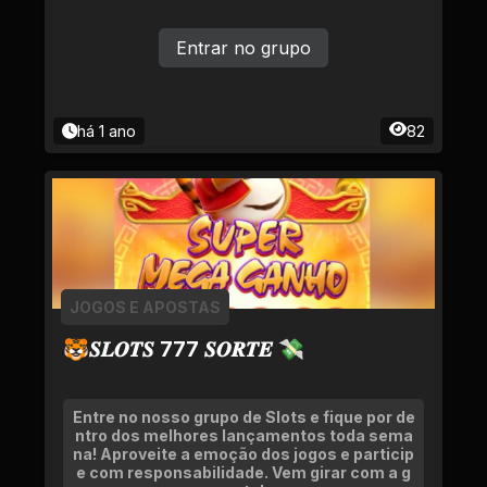
Entrar no grupo
há 1 ano
82
JOGOS E APOSTAS
🐯𝑺𝑳𝑶𝑻𝑺 777 𝑺𝑶𝑹𝑻𝑬 💸
Entre no nosso grupo de Slots e fique por de
ntro dos melhores lançamentos toda sema
na! Aproveite a emoção dos jogos e particip
e com responsabilidade. Vem girar com a g