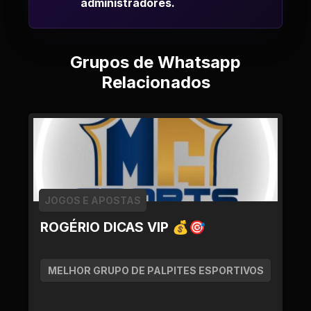
administradores.
Grupos de Whatsapp
Relacionados
JOGOS E APOSTAS
ROGÉRIO DICAS VIP 💰🎯
MELHOR GRUPO DE PALPITES ESPORTIVOS