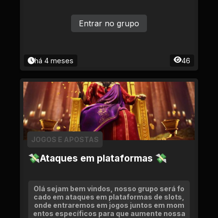
Entrar no grupo
há 4 meses
46
JOGOS E APOSTAS
💸Ataques em plataformas 💸
Olá sejam bem vindos, nosso grupo será fo
cado em ataques em plataformas de slots,
onde entraremos em jogos juntos em mom
entos específicos para que aumente nossa