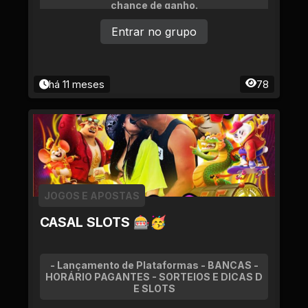
chance de ganho.
Entrar no grupo
há 11 meses
78
JOGOS E APOSTAS
CASAL SLOTS 🎰🥳
- Lançamento de Plataformas - BANCAS -
HORÁRIO PAGANTES - SORTEIOS E DICAS D
E SLOTS