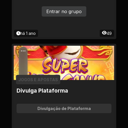
Entrar no grupo
há 1 ano
49
JOGOS E APOSTAS
Divulga Plataforma
Divulgação de Plataforma