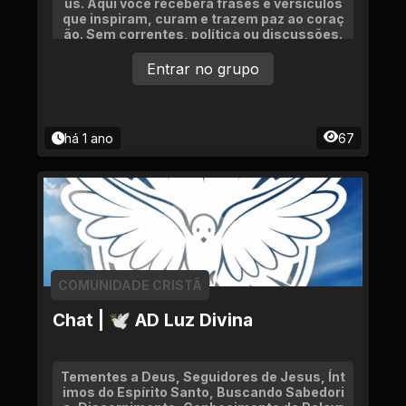
us. Aqui você receberá frases e versículos
que inspiram, curam e trazem paz ao coraç
ão. Sem correntes, política ou discussões.
Só palavras que edificam e renovam a alma.
Entrar no grupo
há 1 ano
67
COMUNIDADE CRISTÃ
Chat | 🕊 AD Luz Divina
Tementes a Deus, Seguidores de Jesus, Ínt
imos do Espírito Santo, Buscando Sabedori