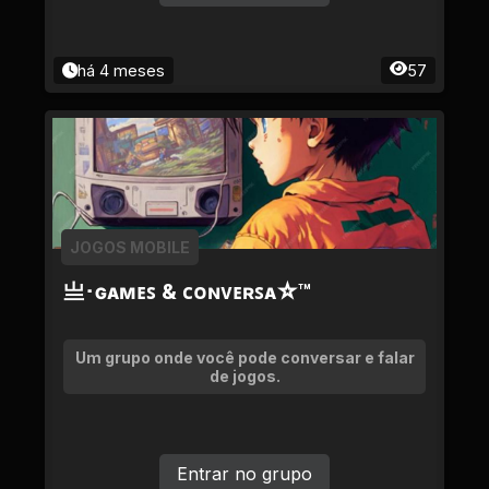
há 4 meses
57
JOGOS MOBILE
亗･ɢᴀᴍᴇꜱ & ᴄᴏɴᴠᴇʀꜱᴀ☆™
Um grupo onde você pode conversar e falar
de jogos.
Entrar no grupo