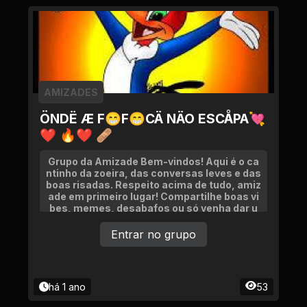
AMIZADES
ÖNDË Æ F😁F😁CÄ NÄO ESCÅPA💘
❤ 🔥❤ 🩹
Grupo da Amizade Bem-vindos! Aqui é o ca
ntinho da zoeira, das conversas leves e das
boas risadas. Respeito acima de tudo, amiz
ade em primeiro lugar! Compartilhe boas vi
bes, memes, desabafos ou só venha dar u
m oi!
Entrar no grupo
há 1 ano
53