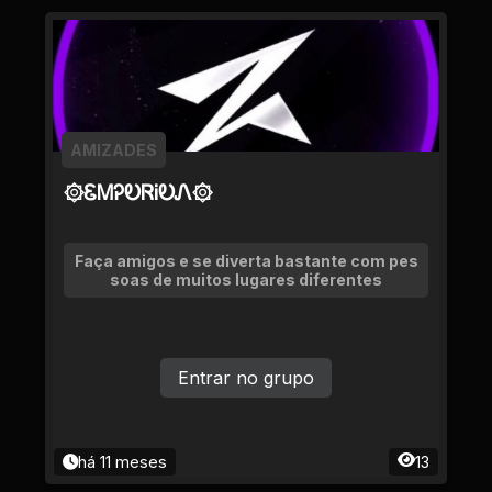
AMIZADES
۞ᏋᎷᎮᎧᏒᎥᎧᏁ۞
Faça amigos e se diverta bastante com pes
soas de muitos lugares diferentes
Entrar no grupo
há 11 meses
13