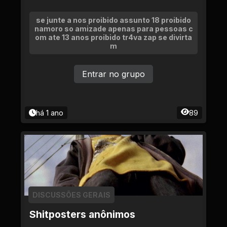
se junte a nos proibido assunto 18 proibido
namoro so amizade apenas para pessoas c
om ate 13 anos proibido tr4va zap se divirta
m
Entrar no grupo
há 1 ano
89
DISCUSSÕES GERAIS
Shitposters anônimos