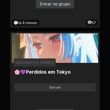
Entrar no grupo
há 4 meses
57
DESENHOS E ANIMES
🌸💜Perdidos em Tokyo
bot on