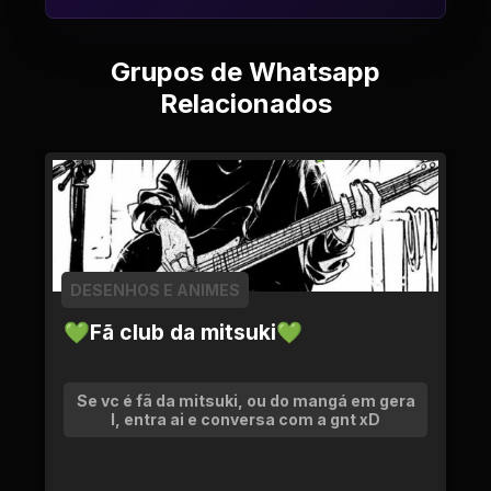
Grupos de Whatsapp
Relacionados
DESENHOS E ANIMES
💚Fã club da mitsuki💚
Se vc é fã da mitsuki, ou do mangá em gera
l, entra ai e conversa com a gnt xD