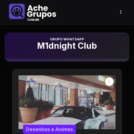
Grupo de Whatsapp
M1dnight Club
Desenhos e Animes