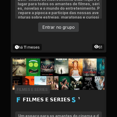
lugar para todos os amantes de filmes, séri
es, novelas e o mundo do entretenimento. P
repare a pipoca e participe das nossas ave
nturas sobre estreias, maratonas e curiosi
dades do cinema e streaming!
Entrar no grupo
há 11 meses
61
FILMES E SÉRIES
🇫 𝗙𝗜𝗟𝗠𝗘𝗦 𝗘 𝗦𝗘𝗥𝗜𝗘𝗦🇸 ¹
Um espaço para os amantes do cinema e d