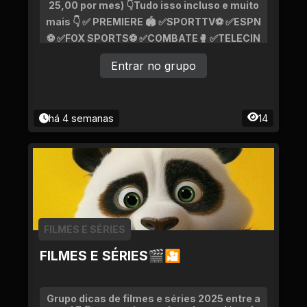
25,00 por mes) 👇Tudo isso incluso e muito
mais 👇 ✅ PREMIERE 🏟️ ✅SPORTTV⚽ ✅ESPN
⚽ ✅FOX SPORTS⚽ ✅COMBATE🥊 ✅TELECIN
E 🍿 ✅ HBO 🎥 ✅INFANTIL 🧸 ✅RELIGIOSO 🙏 ✅
Entrar no grupo
ADULTOS 🔞 ✅ NOTÍCIAS 📰 ✅ DOCUMENTÁ
RIOS ⌛ ✅FILMES DE CINEMA 🎞️ ✅CANAIS AB
ERTOS E FECHADOS 📺 ✅ SÉRIES E FILMES I
NCLUINDO OS APLICATIVOS DA NETFLIX - G
há 4 semanas
14
LOBO PLAY - AMAZON PRIME- STAR TV - H
BO MAX -DAZN - DISNEY e muito mais!!! 📌 F
UNCIONA EM 📺SMART TV 📼 TV BOX 📱CEL
ULAR 💻 NOTEBOOK/ PC
FILMES E SÉRIES
FILMES E SÉRIES🎬🎦
Grupo dicas de filmes e séries 2025 entre a