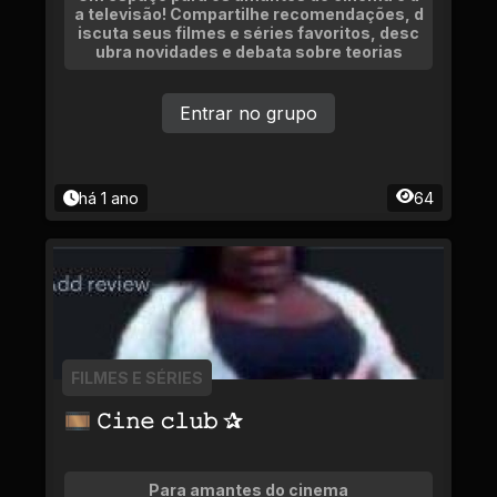
a televisão! Compartilhe recomendações, d
iscuta seus filmes e séries favoritos, desc
ubra novidades e debata sobre teorias
Entrar no grupo
há 1 ano
64
FILMES E SÉRIES
🎞 𝙲𝚒𝚗𝚎 𝚌𝚕𝚞𝚋 ✰
Para amantes do cinema